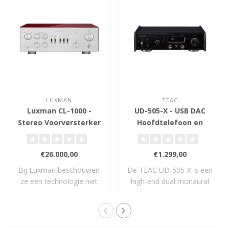
LUXMAN
TEAC
Luxman CL-1000 -
UD-505-X - USB DAC
Stereo Voorversterker
Hoofdtelefoon en
Voorversterker
€26.000,00
€1.299,00
Bij Luxman beschouwen
De TEAC UD-505-X is een
ze een technologie niet
high-end dual monaural
als ‘geavancee..
USB DAC en vo..