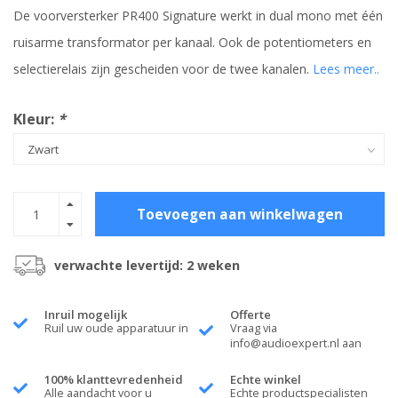
De voorversterker PR400 Signature werkt in dual mono met één
ruisarme transformator per kanaal. Ook de potentiometers en
selectierelais zijn gescheiden voor de twee kanalen.
Lees meer..
Kleur:
*
Toevoegen aan winkelwagen
verwachte levertijd: 2 weken
Inruil mogelijk
Offerte
Ruil uw oude apparatuur in
Vraag via
info@audioexpert.nl
aan
100% klanttevredenheid
Echte winkel
Alle aandacht voor u
Echte productspecialisten