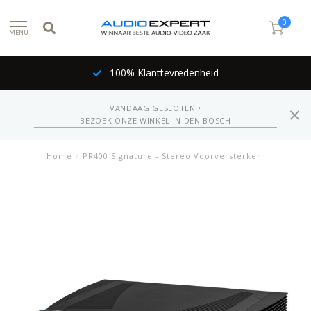
0
MENU
100% Klanttevredenheid
VANDAAG GESLOTEN •
BEZOEK ONZE WINKEL IN DEN BOSCH
Home
/
PR400 Signature - Stereo Voorversterker