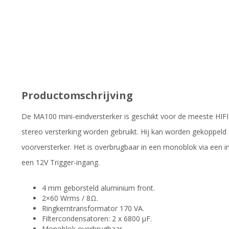
Productomschrijving
De MA100 mini-eindversterker is geschikt voor de meeste HIFI
stereo versterking worden gebruikt. Hij kan worden gekoppeld
voorversterker. Het is overbrugbaar in een monoblok via een in
een 12V Trigger-ingang.
4 mm geborsteld aluminium front.
2×60 Wrms / 8Ω.
Ringkerntransformator 170 VA.
Filtercondensatoren: 2 x 6800 μF.
Monoblok overbrugbaar.