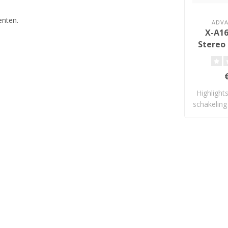
enten.
ADVA
X-A16
Stereo 
Highlight
schakeling