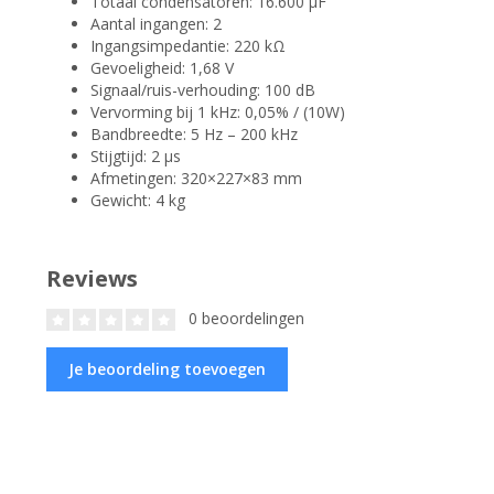
Totaal condensatoren: 16.600 µF
Aantal ingangen: 2
Ingangsimpedantie: 220 kΩ
Gevoeligheid: 1,68 V
Signaal/ruis-verhouding: 100 dB
Vervorming bij 1 kHz: 0,05% / (10W)
Bandbreedte: 5 Hz – 200 kHz
Stijgtijd: 2 µs
Afmetingen: 320×227×83 mm
Gewicht: 4 kg
Reviews
0 beoordelingen
Je beoordeling toevoegen