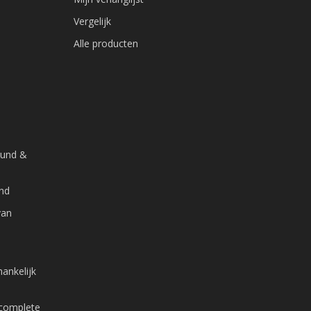
Vergelijk
Alle producten
ound &
and
van
ankelijk
 complete