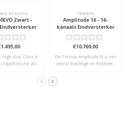
NCE ACOUSTIC
TRINNOV
0EVO Zwart -
Amplitude 16 - 16-
Eindversterker
kanaals Eindversterker
€1.495,00
€10.769,00
s: High-Bias Class A
De Trinnov Amplitude16 is een
 Logaritmische VU-..
uiterst krachtige en flexibele..