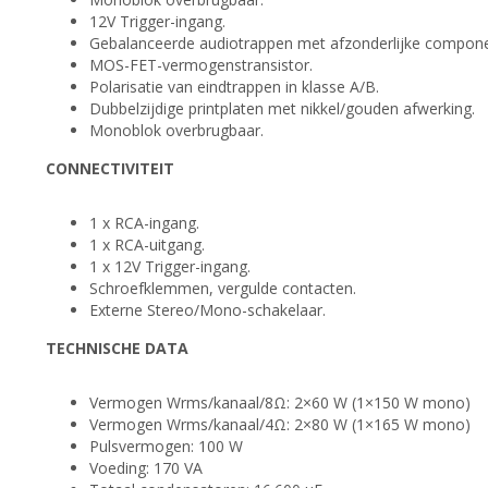
12V Trigger-ingang.
Gebalanceerde audiotrappen met afzonderlijke compon
MOS-FET-vermogenstransistor.
Polarisatie van eindtrappen in klasse A/B.
Dubbelzijdige printplaten met nikkel/gouden afwerking.
Monoblok overbrugbaar.
CONNECTIVITEIT
1 x RCA-ingang.
1 x RCA-uitgang.
1 x 12V Trigger-ingang.
Schroefklemmen, vergulde contacten.
Externe Stereo/Mono-schakelaar.
TECHNISCHE DATA
Vermogen Wrms/kanaal/8Ω: 2×60 W (1×150 W mono)
Vermogen Wrms/kanaal/4Ω: 2×80 W (1×165 W mono)
Pulsvermogen: 100 W
Voeding: 170 VA