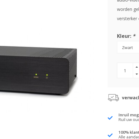
worden geb
versterker
Kleur:
*
verwach
Inruil mog
Ruil uw ou
100% klan
Alle aanda