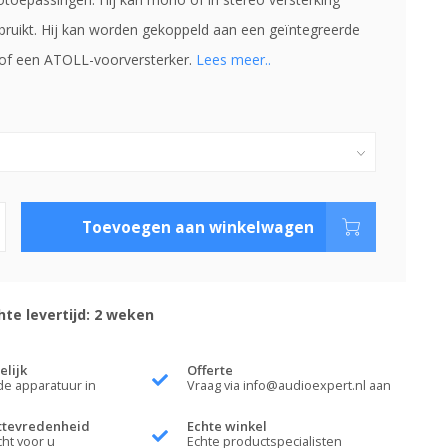
ruikt. Hij kan worden gekoppeld aan een geïntegreerde
 of een ATOLL-voorversterker.
Lees meer..
Toevoegen aan winkelwagen
te levertijd: 2 weken
elijk
Offerte
de apparatuur in
Vraag via
info@audioexpert.nl
aan
ttevredenheid
Echte winkel
cht voor u
Echte productspecialisten