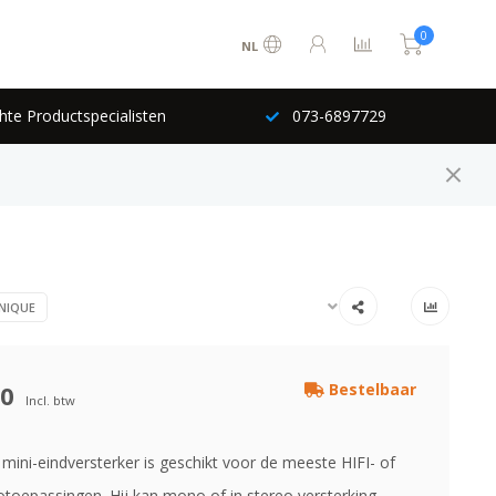
0
NL
hte Productspecialisten
073-6897729
NIQUE
00
Bestelbaar
Incl. btw
ini-eindversterker is geschikt voor de meeste HIFI- of
otoepassingen. Hij kan mono of in stereo versterking