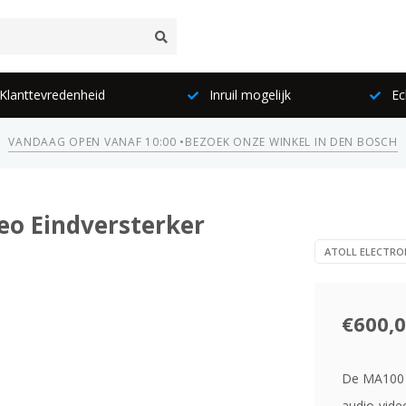
lanttevredenheid
Inruil mogelijk
Ec
VANDAAG OPEN VANAF 10:00 •
BEZOEK ONZE WINKEL IN DEN BOSCH
reo Eindversterker
ATOLL ELECTRO
€600,
De MA100 m
audio-vide