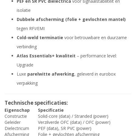
PEF en SR PVC dielectrica
voor signaalstabiliteit en
isolatie
Dubbele afscherming (folie + gevlochten mantel)
tegen RFI/EMI
Cold-weld terminatie
voor betrouwbare en duurzame
verbinding
Atlas Essentials+ kwaliteit
– performance level:
Upgrade
Luxe
parelwitte afwerking
, geleverd in eurobox
verpakking
Technische specificaties:
Eigenschap
Specificatie
Constructie
Solid-core (data) / Stranded (power)
Geleider
Verzilverde OFC (data) / OFC (power)
Dielectricum
PEF (data), SR PVC (power)
Afscherming
Folie + gevlochten afscherming