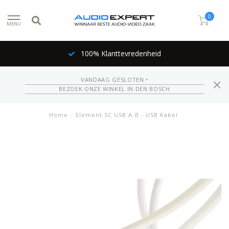
0
MENU
100% Klanttevredenheid
VANDAAG GESLOTEN •
BEZOEK ONZE WINKEL IN DEN BOSCH
Home
/
Element SC USB A-B - USB Kabel