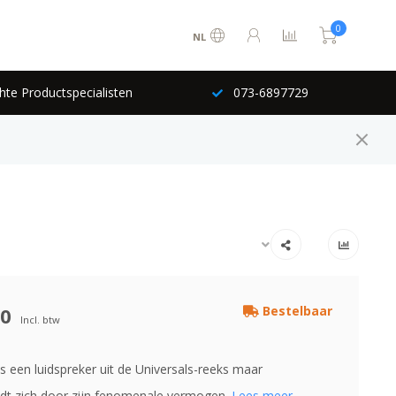
0
NL
hte Productspecialisten
073-6897729
00
Bestelbaar
Incl. btw
s een luidspreker uit de Universals-reeks maar
dt zich door zijn fenomenale vermogen.
Lees meer..