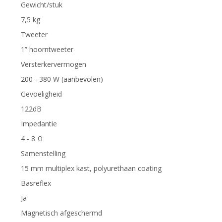
Gewicht/stuk
7,5 kg
Tweeter
1” hoorntweeter
Versterkervermogen
200 - 380 W (aanbevolen)
Gevoeligheid
122dB
Impedantie
4 - 8 Ω
Samenstelling
15 mm multiplex kast, polyurethaan coating
Basreflex
Ja
Magnetisch afgeschermd