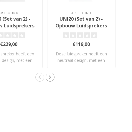
ARTSOUND
ARTSOUND
 (Set van 2) -
UNI20 (Set van 2) -
 Luidsprekers
Opbouw Luidsprekers
O
€229,00
€119,00
dspreker heeft een
Deze luidspreker heeft een
Dez
l design, met een
neutraal design, met een
topp
stevige ..
stevige ..