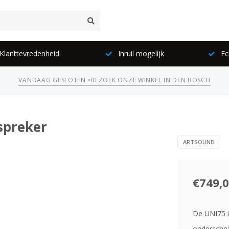
lanttevredenheid
Inruil mogelijk
Ec
VANDAAG GESLOTEN •
BEZOEK ONZE WINKEL IN DEN BOSCH
spreker
ARTSOUND
€749,
De UNI75 i
onderschei