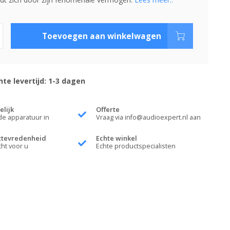
Toevoegen aan winkelwagen
te levertijd: 1-3 dagen
elijk
Offerte
de apparatuur in
Vraag via
info@audioexpert.nl
aan
ttevredenheid
Echte winkel
cht voor u
Echte productspecialisten