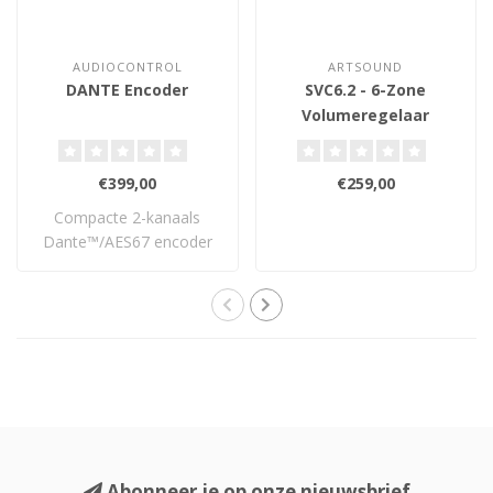
AUDIOCONTROL
ARTSOUND
DANTE Encoder
SVC6.2 - 6-Zone
Volumeregelaar
€399,00
€259,00
Compacte 2-kanaals
Dante™/AES67 encoder
met PoE die analoge ..
Abonneer je op onze nieuwsbrief