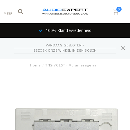
0
MENU
100% Klanttevredenheid
VANDAAG GESLOTEN •
BEZOEK ONZE WINKEL IN DEN BOSCH
Home
/
TNS-VOLST - Volumeregelaar