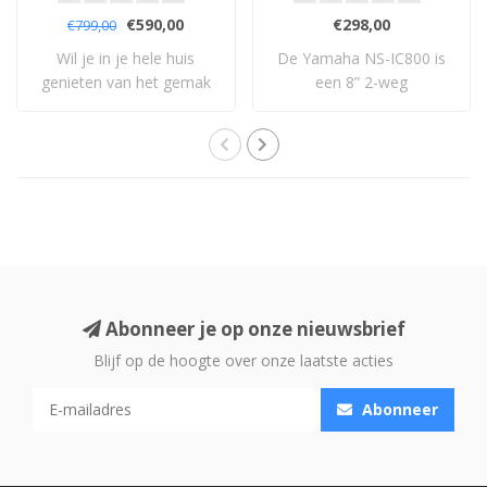
Inbouw Luidsprekers
€590,00
€298,00
€799,00
Wil je in je hele huis
De Yamaha NS-IC800 is
genieten van het gemak
een 8” 2-weg
en het prachti..
plafondluidspreker met
dr..
Abonneer je op onze nieuwsbrief
Blijf op de hoogte over onze laatste acties
Abonneer