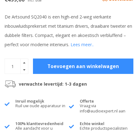
Incl. btw
De Artsound SQ2040 is een high-end 2-weg vierkante
inbouwluidsprekerset met titanium drivers, draaibare tweeter en
dubbele filters. Compact, elegant en akoestisch verbluffend –
perfect voor moderne interieurs.
Lees meer..
Toevoegen aan winkelwagen
verwachte levertijd: 1-3 dagen
Inruil mogelijk
Offerte
Ruil uw oude apparatuur in
Vraag via
info@audioexpert.nl
aan
100% klanttevredenheid
Echte winkel
Alle aandacht voor u
Echte productspecialisten