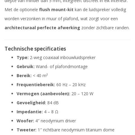
diepte van minder dan 5 mm, integreert discreet in elk interieur.
Met de optionele
flush mount-kit
kan de luidspreker volledig
worden verzonken in muur of plafond, wat zorgt voor een
architecturaal perfecte afwerking
zonder zichtbare randen.
Technische specificaties
Type:
2-weg coaxiaal inbouwluidspreker
Gebruik:
Wand- of plafondmontage
Bereik:
< 40 m²
Frequentiebereik:
60 Hz – 20 kHz
Vermogen (aanbevolen):
20 – 120 W
Gevoeligheid:
84 dB
Impedantie:
4 – 8 Ω
Woofer:
4″ neodymium driver
Tweeter:
1″ richtbare neodymium titanium dome