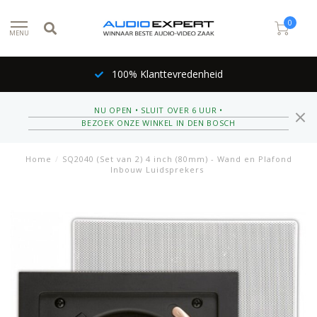
0
MENU
100% Klanttevredenheid
NU OPEN • SLUIT OVER 6 UUR •
BEZOEK ONZE WINKEL IN DEN BOSCH
Home
/
SQ2040 (Set van 2) 4 inch (80mm) - Wand en Plafond
Inbouw Luidsprekers