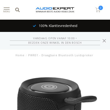
0
MENU
100% Klanttevredenheid
VANDAAG OPEN VANAF 10:00 •
BEZOEK ONZE WINKEL IN DEN BOSCH
Home
/
PWR01 - Draagbare Bluetooth Luidspreker