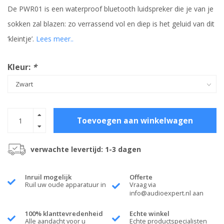
De PWR01 is een waterproof bluetooth luidspreker die je van je
sokken zal blazen: zo verrassend vol en diep is het geluid van dit
‘kleintje’.
Lees meer..
Kleur:
*
Toevoegen aan winkelwagen
verwachte levertijd: 1-3 dagen
Inruil mogelijk
Offerte
Ruil uw oude apparatuur in
Vraag via
info@audioexpert.nl
aan
100% klanttevredenheid
Echte winkel
Alle aandacht voor u
Echte productspecialisten