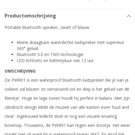
Productomschrijving
Portable bluetooth speaker, zwart of blauw
Kleine draagbare waterdichte luidspreker met superieur
360° geluid
Bluetooth 5.0 en TWS technologie
LED-lichtsets en batterijduur van 12 uur
OMSCHRIJVING
De PWR01 is een waterproof bluetooth luidspreker die je van je
sokken zal blazen: zo verrassend vol en diep is het geluid van dit
‘kleintje’. Hoge en lage tonen houdt hij perfect in balans. Met zijn
cilindrisch design klinkt de muziek van alle kanten even ‘loud and
clear’. Ingebouwd ledlicht doet er nog een visuele ervaring
bovenop. Trouwens, de PWR01 kan tegen een stootje. Het weer
maakt niet uit want hij is waterproof niveau IPX7. En alsof dat