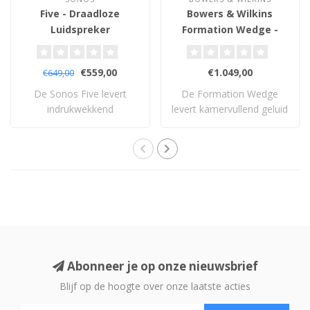
Five - Draadloze
Bowers & Wilkins
Luidspreker
Formation Wedge -
Draadloze Luidspreker
€559,00
€1.049,00
€649,00
De Sonos Five levert
De Formation Wedge
indrukwekkend
levert kamervullend geluid
stereogeluid met diepe
uit één stijlv..
ba..
Abonneer je op onze nieuwsbrief
Blijf op de hoogte over onze laatste acties