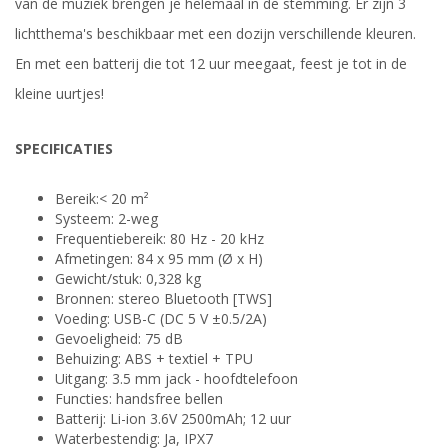
van de muziek brengen je helemaal in de stemming. Er zijn 3
lichtthema's beschikbaar met een dozijn verschillende kleuren.
En met een batterij die tot 12 uur meegaat, feest je tot in de
kleine uurtjes!
SPECIFICATIES
Bereik:< 20 m²
Systeem: 2-weg
Frequentiebereik: 80 Hz - 20 kHz
Afmetingen: 84 x 95 mm (Ø x H)
Gewicht/stuk: 0,328 kg
Bronnen: stereo Bluetooth [TWS]
Voeding: USB-C (DC 5 V ±0.5/2A)
Gevoeligheid: 75 dB
Behuizing: ABS + textiel + TPU
Uitgang: 3.5 mm jack - hoofdtelefoon
Functies: handsfree bellen
Batterij: Li-ion 3.6V 2500mAh; 12 uur
Waterbestendig: Ja, IPX7