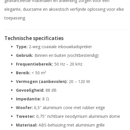
geavanceerde materialen en afwerking zorgen voor een
elegante, duurzame en akoestisch verfijnde oplossing voor elke
toepassing.
Technische specificaties
Type:
2-weg coaxiale inbouwluidspreker
Gebruik:
Binnen en buiten (vochtbestendig)
Frequentiebereik:
50 Hz – 20 kHz
Bereik:
< 50 m²
Vermogen (aanbevolen):
20 – 120 W
Gevoeligheid:
88 dB
Impedantie:
8 Ω
Woofer:
6,5″ aluminium cone met rubber edge
Tweeter:
0,75″ richtbare neodymium aluminium dome
Materiaal:
ABS-behuizing met aluminium grille