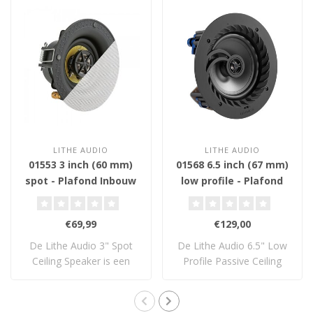
LITHE AUDIO
LITHE AUDIO
01553 3 inch (60 mm)
01568 6.5 inch (67 mm)
spot - Plafond Inbouw
low profile - Plafond
Luidspreker
Inbouw Luidspreker
€69,99
€129,00
De Lithe Audio 3" Spot
De Lithe Audio 6.5" Low
Ceiling Speaker is een
Profile Passive Ceiling
ultracompacte ..
Speaker bied..