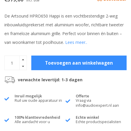
Incl. btw
De Artsound HPRO650 Happi is een vochtbestendige 2-weg
inbouwluidsprekerset met aluminium woofer, richtbare tweeter
en frameloze aluminium grille. Perfect voor binnen én buiten –
van woonkamer tot poolhouse.
Lees meer..
Toevoegen aan winkelwagen
verwachte levertijd: 1-3 dagen
Inruil mogelijk
Offerte
Ruil uw oude apparatuur in
Vraag via
info@audioexpert.nl
aan
100% klanttevredenheid
Echte winkel
Alle aandacht voor u
Echte productspecialisten