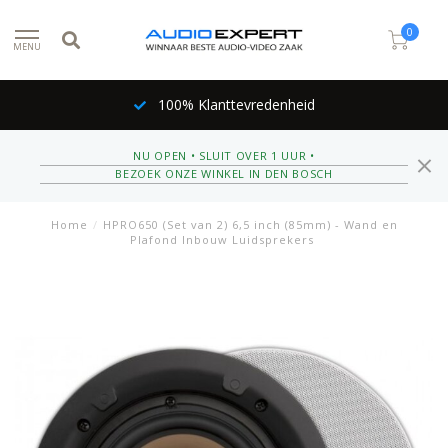
0
MENU
100% Klanttevredenheid
NU OPEN • SLUIT OVER 1 UUR •
BEZOEK ONZE WINKEL IN DEN BOSCH
Home
/
HPRO650 (Set van 2) 6,5 inch (85mm) - Wand en
Plafond Inbouw Luidsprekers