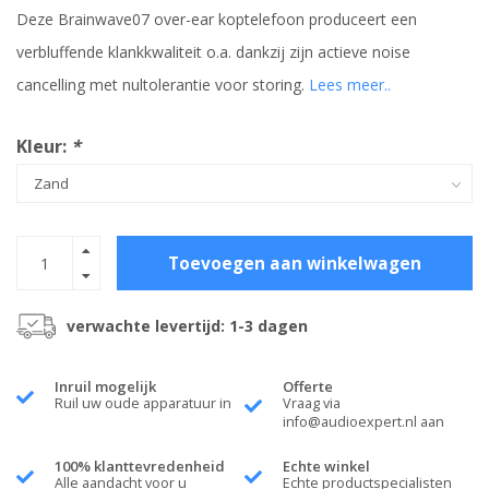
Deze Brainwave07 over-ear koptelefoon produceert een
verbluffende klankkwaliteit o.a. dankzij zijn actieve noise
cancelling met nultolerantie voor storing.
Lees meer..
Kleur:
*
Toevoegen aan winkelwagen
verwachte levertijd: 1-3 dagen
Inruil mogelijk
Offerte
Ruil uw oude apparatuur in
Vraag via
info@audioexpert.nl
aan
100% klanttevredenheid
Echte winkel
Alle aandacht voor u
Echte productspecialisten