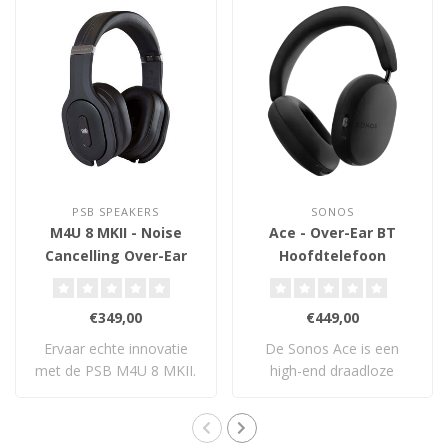
PSB SPEAKERS
SONOS
M4U 8 MKII - Noise
Ace - Over-Ear BT
Cancelling Over-Ear
Hoofdtelefoon
Hoofdtelefoon
€349,00
€449,00
Ervaar echte innovatie
De Sonos Ace is een
met de PSB M4U 8 MKII.
high-end draadloze
Deze draadloze..
koptelefoon met ruimt..