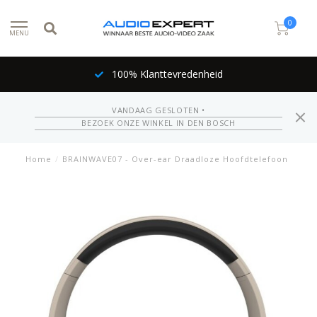
0
MENU
100% Klanttevredenheid
VANDAAG GESLOTEN •
BEZOEK ONZE WINKEL IN DEN BOSCH
Home
/
BRAINWAVE07 - Over-ear Draadloze Hoofdtelefoon