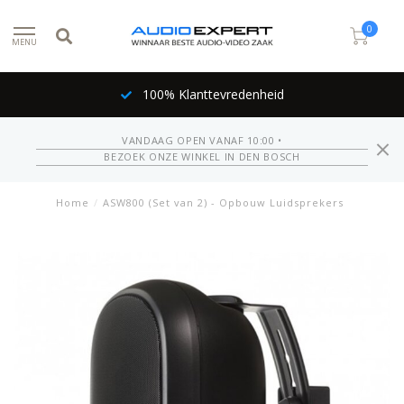
0
MENU
100% Klanttevredenheid
VANDAAG OPEN VANAF 10:00 •
BEZOEK ONZE WINKEL IN DEN BOSCH
Home
/
ASW800 (Set van 2) - Opbouw Luidsprekers