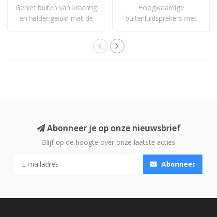
Geniet buiten van krachtig
Hoogwaardige
en helder geluid met de
buitenluidsprekers met
Sonos Out..
uitstekende geluidskwali..
Abonneer je op onze nieuwsbrief
Blijf op de hoogte over onze laatste acties
Abonneer