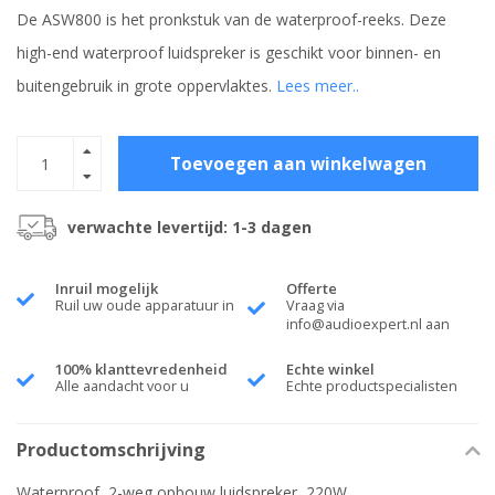
De ASW800 is het pronkstuk van de waterproof-reeks. Deze
high-end waterproof luidspreker is geschikt voor binnen- en
buitengebruik in grote oppervlaktes.
Lees meer..
Toevoegen aan winkelwagen
verwachte levertijd: 1-3 dagen
Inruil mogelijk
Offerte
Ruil uw oude apparatuur in
Vraag via
info@audioexpert.nl
aan
100% klanttevredenheid
Echte winkel
Alle aandacht voor u
Echte productspecialisten
Productomschrijving
Waterproof, 2-weg opbouw luidspreker, 220W