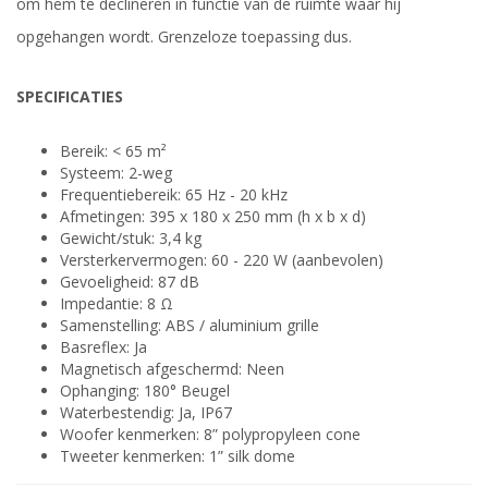
om hem te declineren in functie van de ruimte waar hij
opgehangen wordt. Grenzeloze toepassing dus.
SPECIFICATIES
Bereik: < 65 m²
Systeem: 2-weg
Frequentiebereik: 65 Hz - 20 kHz
Afmetingen: 395 x 180 x 250 mm (h x b x d)
Gewicht/stuk: 3,4 kg
Versterkervermogen: 60 - 220 W (aanbevolen)
Gevoeligheid: 87 dB
Impedantie: 8 Ω
Samenstelling: ABS / aluminium grille
Basreflex: Ja
Magnetisch afgeschermd: Neen
Ophanging: 180° Beugel
Waterbestendig: Ja, IP67
Woofer kenmerken: 8” polypropyleen cone
Tweeter kenmerken: 1” silk dome