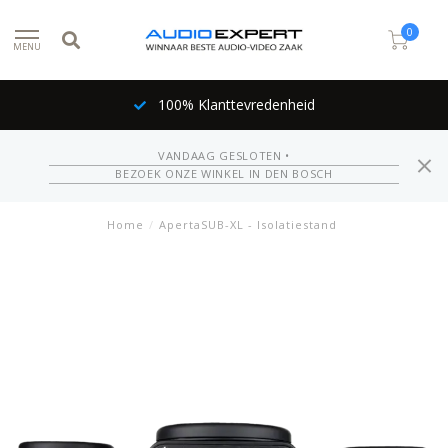
0
MENU
100% Klanttevredenheid
VANDAAG GESLOTEN •
BEZOEK ONZE WINKEL IN DEN BOSCH
Home
/
ApertaSUB-XL - Isolatiestand