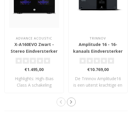
ADVANCE ACOUSTIC
TRINNOV
X-A160EVO Zwart -
Amplitude 16 - 16-
Stereo Eindversterker
kanaals Eindversterker
€1.495,00
€10.769,00
Highlights: High-Bias
De Trinnov Amplitude16
Class A schakeling
is een uiterst krachtige en
Logaritmische VU-..
flexibele..