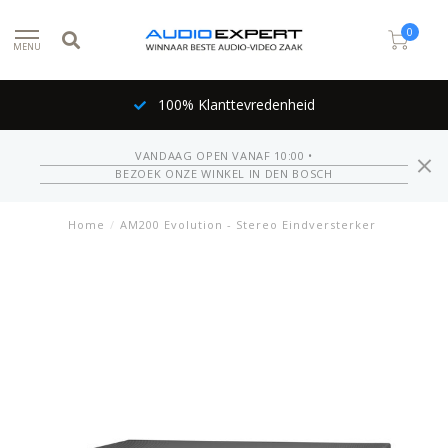
0
MENU
100% Klanttevredenheid
VANDAAG OPEN VANAF 10:00 •
BEZOEK ONZE WINKEL IN DEN BOSCH
Home
/
AM200 Evolution - Stereo Eindversterker