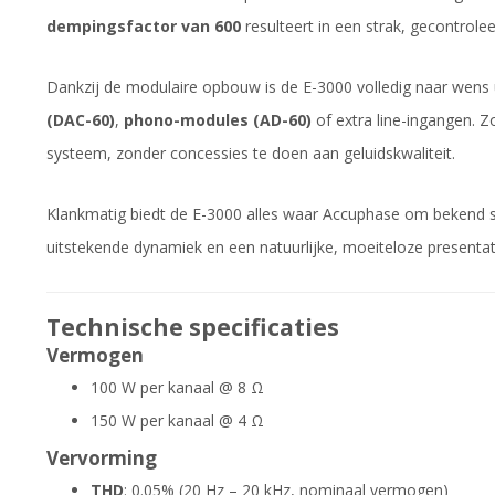
dempingsfactor van 600
resulteert in een strak, gecontrolee
Dankzij de modulaire opbouw is de E-3000 volledig naar wens 
(DAC-60)
,
phono-modules (AD-60)
of extra line-ingangen. 
systeem, zonder concessies te doen aan geluidskwaliteit.
Klankmatig biedt de E-3000 alles waar Accuphase om bekend staa
uitstekende dynamiek en een natuurlijke, moeiteloze presentati
Technische specificaties
Vermogen
100 W per kanaal @ 8 Ω
150 W per kanaal @ 4 Ω
Vervorming
THD
: 0.05% (20 Hz – 20 kHz, nominaal vermogen)