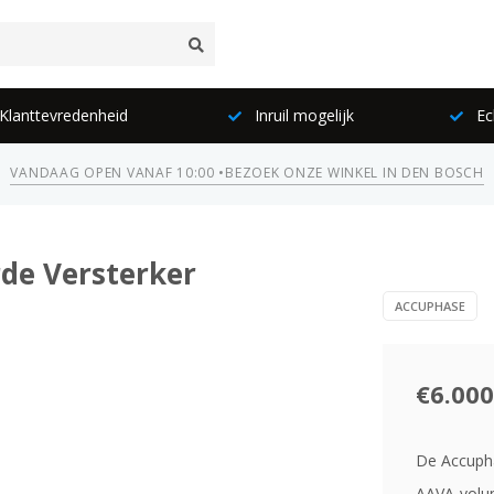
lanttevredenheid
Inruil mogelijk
Ec
VANDAAG OPEN VANAF 10:00 •
BEZOEK ONZE WINKEL IN DEN BOSCH
rde Versterker
ACCUPHASE
€6.000
De Accupha
AAVA-volum