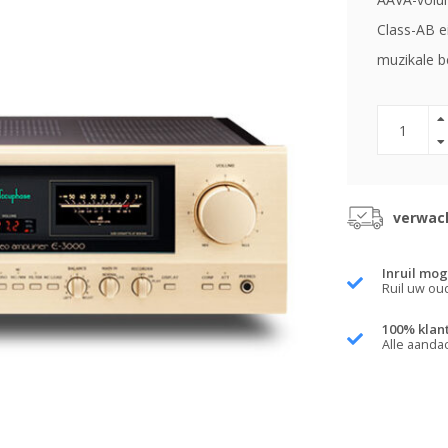
Class-AB e
muzikale b
verwach
Inruil mog
Ruil uw ou
100% klan
Alle aanda