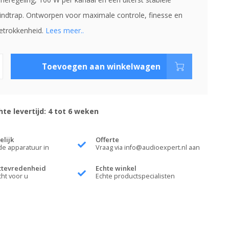
indtrap. Ontworpen voor maximale controle, finesse en
etrokkenheid.
Lees meer..
Toevoegen aan winkelwagen
te levertijd: 4 tot 6 weken
elijk
Offerte
de apparatuur in
Vraag via
info@audioexpert.nl
aan
ttevredenheid
Echte winkel
cht voor u
Echte productspecialisten