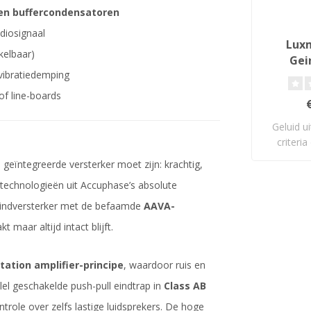
en buffercondensatoren
diosignaal
Luxm
kelbaar)
Gei
vibratiedemping
V
f line-boards
Geluid u
criteri
eïntegreerde versterker moet zijn: krachtig,
 technologieën uit Accuphase’s absolute
 eindversterker met de befaamde
AAVA-
 maar altijd intact blijft.
ation amplifier-principe
, waardoor ruis en
el geschakelde push-pull eindtrap in
Class AB
trole over zelfs lastige luidsprekers. De hoge