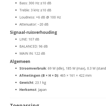
Bass: 300 Hz ±10 dB
Treble: 3 kHz ±10 dB
Loudness: +6 dB @ 100 Hz
Attenuator: −20 dB
Signaal-ruisverhouding
LINE: 107 dB
BALANCED: 96 dB
MAIN IN: 122 dB
Algemeen
Stroomverbruik
: 69 W (idle), 185 W (max), 0.3 W (stan
Afmetingen (B × H × D)
: 465 × 161 × 422 mm
Gewicht
: 23.1 kg
Herkomst
: Japan
Toepassing