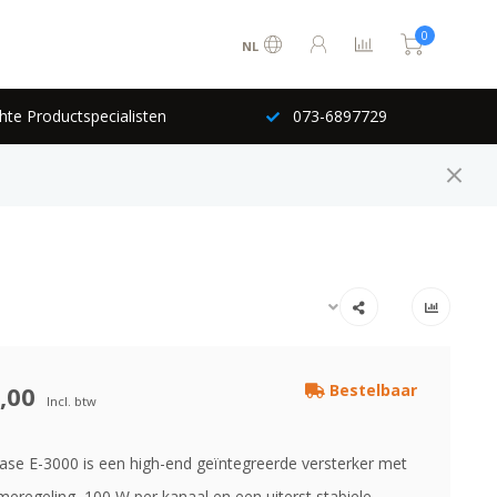
0
NL
hte Productspecialisten
073-6897729
,00
Bestelbaar
Incl. btw
se E-3000 is een high-end geïntegreerde versterker met
eregeling, 100 W per kanaal en een uiterst stabiele