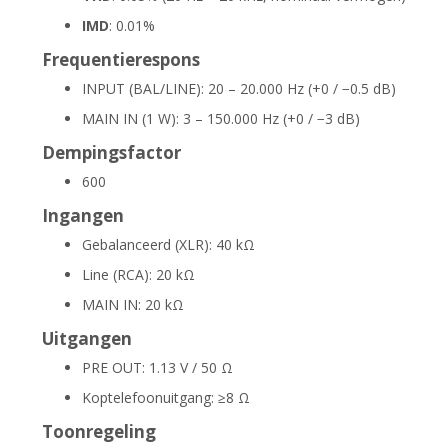
IMD
: 0.01%
Frequentierespons
INPUT (BAL/LINE): 20 – 20.000 Hz (+0 / −0.5 dB)
MAIN IN (1 W): 3 – 150.000 Hz (+0 / −3 dB)
Dempingsfactor
600
Ingangen
Gebalanceerd (XLR): 40 kΩ
Line (RCA): 20 kΩ
MAIN IN: 20 kΩ
Uitgangen
PRE OUT: 1.13 V / 50 Ω
Koptelefoonuitgang: ≥8 Ω
Toonregeling