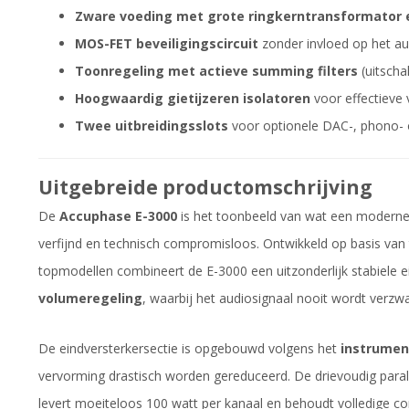
Zware voeding met grote ringkerntransformator 
MOS-FET beveiligingscircuit
zonder invloed op het au
Toonregeling met actieve summing filters
(uitscha
Hoogwaardig gietijzeren isolatoren
voor effectieve 
Twee uitbreidingsslots
voor optionele DAC-, phono- o
Uitgebreide productomschrijving
De
Accuphase E-3000
is het toonbeeld van wat een moderne g
verfijnd en technisch compromisloos. Ontwikkeld op basis van
topmodellen combineert de E-3000 een uitzonderlijk stabiele
volumeregeling
, waarbij het audiosignaal nooit wordt verzwakt
De eindversterkersectie is opgebouwd volgens het
instrument
vervorming drastisch worden gereduceerd. De drievoudig parall
levert moeiteloos 100 watt per kanaal en behoudt volledige con