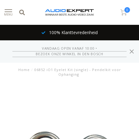
0
MENU
100% Klanttevredenheid
VANDAAG OPEN VANAF 10:00 •
BEZOEK ONZE WINKEL IN DEN BOSCH
Home
/
06852 iO1 Eyelet Kit (single) - Pendelkit voor
Ophanging