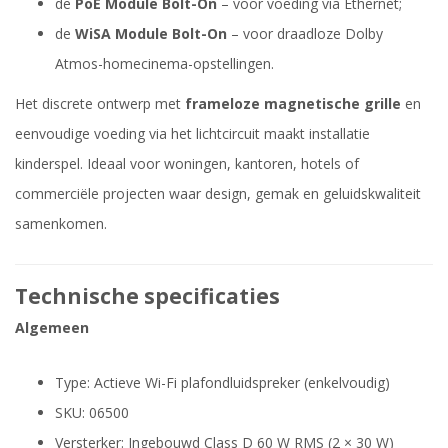
de
PoE Module Bolt-On
– voor voeding via Ethernet;
de
WiSA Module Bolt-On
– voor draadloze Dolby
Atmos-homecinema-opstellingen.
Het discrete ontwerp met
frameloze magnetische grille
en
eenvoudige voeding via het lichtcircuit maakt installatie
kinderspel. Ideaal voor woningen, kantoren, hotels of
commerciële projecten waar design, gemak en geluidskwaliteit
samenkomen.
Technische specificaties
Algemeen
Type: Actieve Wi-Fi plafondluidspreker (enkelvoudig)
SKU: 06500
Versterker: Ingebouwd Class D 60 W RMS (2 × 30 W)