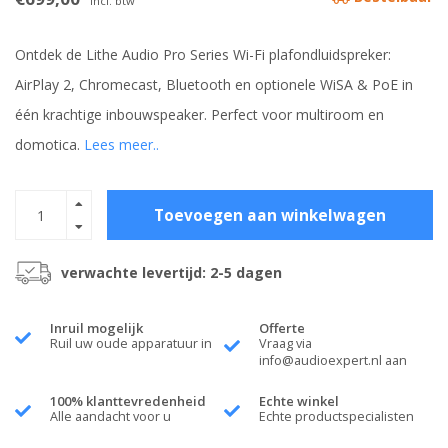
Incl. btw
Ontdek de Lithe Audio Pro Series Wi-Fi plafondluidspreker:
AirPlay 2, Chromecast, Bluetooth en optionele WiSA & PoE in
één krachtige inbouwspeaker. Perfect voor multiroom en
domotica.
Lees meer..
Toevoegen aan winkelwagen
verwachte levertijd: 2-5 dagen
Inruil mogelijk
Offerte
Ruil uw oude apparatuur in
Vraag via
info@audioexpert.nl
aan
100% klanttevredenheid
Echte winkel
Alle aandacht voor u
Echte productspecialisten