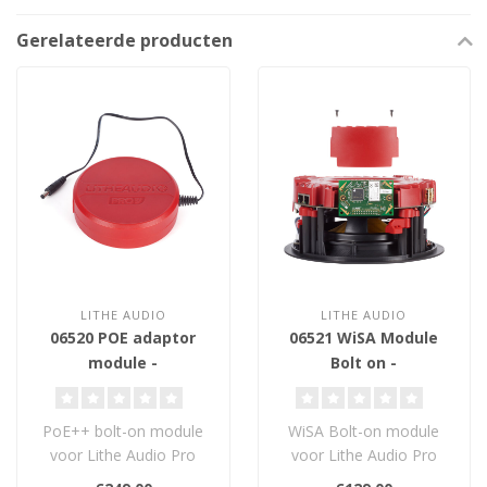
Gerelateerde producten
LITHE AUDIO
LITHE AUDIO
06520 POE adaptor
06521 WiSA Module
module -
Bolt on -
Uitbreidingsmodule
Uitbreidingsmodule
PoE++ bolt-on module
WiSA Bolt-on module
voor Lithe Audio Pro
voor Lithe Audio Pro
Series
Series