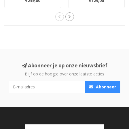
€249,00
€129,00
plafondluidsprekers.
plafondluidsprekers.
Levert tot..
Voeg draadl..
Abonneer je op onze nieuwsbrief
Blijf op de hoogte over onze laatste acties
Abonneer