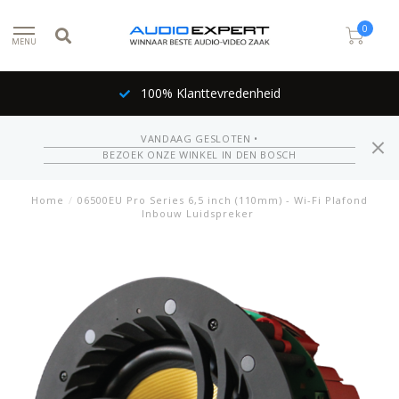
0
MENU
100% Klanttevredenheid
VANDAAG GESLOTEN •
BEZOEK ONZE WINKEL IN DEN BOSCH
Home
/
06500EU Pro Series 6,5 inch (110mm) - Wi-Fi Plafond
Inbouw Luidspreker