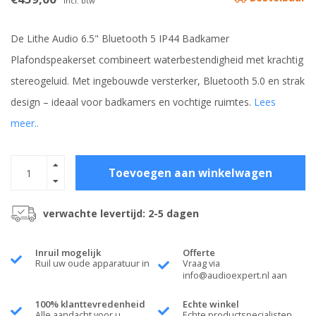
Incl. btw
De Lithe Audio 6.5" Bluetooth 5 IP44 Badkamer
Plafondspeakerset combineert waterbestendigheid met krachtig
stereogeluid. Met ingebouwde versterker, Bluetooth 5.0 en strak
design – ideaal voor badkamers en vochtige ruimtes.
Lees
meer..
Toevoegen aan winkelwagen
verwachte levertijd: 2-5 dagen
Inruil mogelijk
Offerte
Ruil uw oude apparatuur in
Vraag via
info@audioexpert.nl
aan
100% klanttevredenheid
Echte winkel
Alle aandacht voor u
Echte productspecialisten