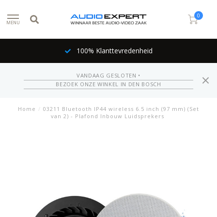
0
MENU
100% Klanttevredenheid
VANDAAG GESLOTEN •
BEZOEK ONZE WINKEL IN DEN BOSCH
Home
/
03211 Bluetooth IP44 wireless 6.5 inch (97 mm) (Set
van 2) - Plafond Inbouw Luidsprekers