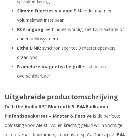
spraakbediening
Slimme functies via app:
PIN-code, naam en
volumelimiet instelbaar
RCA-ingang:
verbind eenvoudig met tv, draaitafel of
ander audiosysteem
Lithe LINK:
synchroniseer tot 3 master speakers
draadloos
Frameloze magnetische grille:
subtiel en
overschilderbaar
Uitgebreide productomschrijving
De
Lithe Audio 6.5" Bluetooth 5 IP44 Badkamer
Plafondspeakerset – Master & Passive
is de perfecte
oplossing voor wie stijlvol en krachtig geluid wil in vochtige
ruimtes zoals badkamers, keukens of spa’s. Dankzij de
IP44-