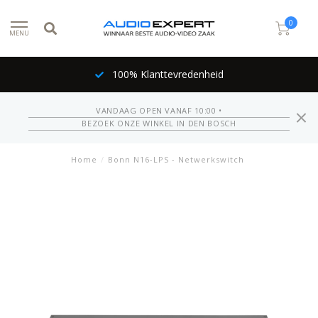
0
MENU
100% Klanttevredenheid
VANDAAG OPEN VANAF 10:00 •
BEZOEK ONZE WINKEL IN DEN BOSCH
Home
/
Bonn N16-LPS - Netwerkswitch