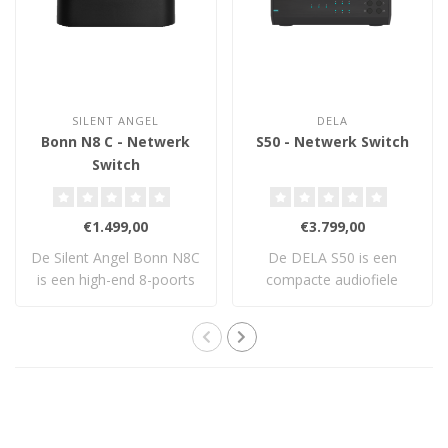
SILENT ANGEL
DELA
Bonn N8 C - Netwerk
S50 - Netwerk Switch
Switch
€1.499,00
€3.799,00
De Silent Angel Bonn N8C
De DELA S50 is een
is een high-end 8-poorts
compacte audiofiele
netwerk sw..
netwerkswitch met 3× ..