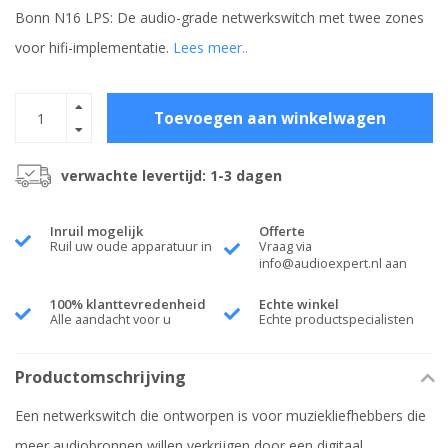
Bonn N16 LPS: De audio-grade netwerkswitch met twee zones
voor hifi-implementatie.
Lees meer..
Toevoegen aan winkelwagen
verwachte levertijd: 1-3 dagen
Inruil mogelijk
Offerte
Ruil uw oude apparatuur in
Vraag via
info@audioexpert.nl
aan
100% klanttevredenheid
Echte winkel
Alle aandacht voor u
Echte productspecialisten
Productomschrijving
Een netwerkswitch die ontworpen is voor muziekliefhebbers die
meer audiobronnen willen verkrijgen door een digitaal