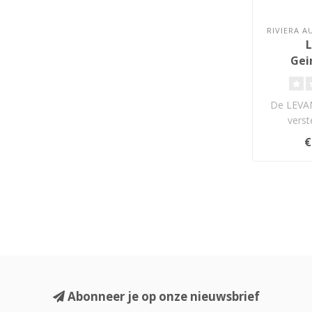
RIVIERA 
L
Gei
V
De LEVAN
verst
element
€
Abonneer je op onze nieuwsbrief