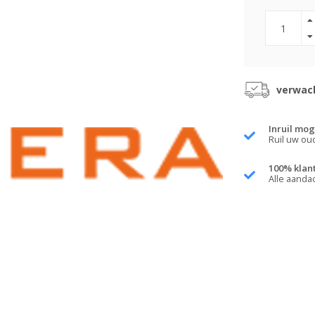
verwach
Inruil mog
Ruil uw ou
100% klan
Alle aanda