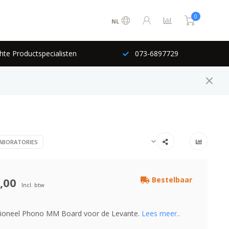
0
NL
hte Productspecialisten
073-6897729
LABORATORIES
,00
Bestelbaar
Incl. btw
tioneel Phono MM Board voor de Levante.
Lees meer..