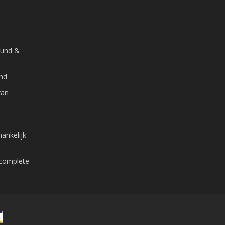
ound &
and
van
ankelijk
 complete