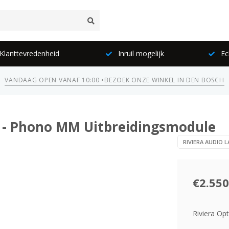
lanttevredenheid
Inruil mogelijk
Ec
VANDAAG OPEN VANAF 10:00 •
BEZOEK ONZE WINKEL IN DEN BOSCH
1 - Phono MM Uitbreidingsmodule
RIVIERA AUDIO 
€2.550
Riviera Op