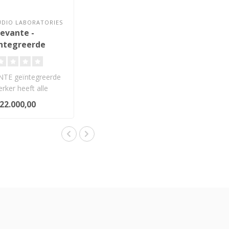
AUDIO LABORATORIES
evante -
ntegreerde
ersterker
TE geïntegreerde
erker heeft alle
en die de Riviera
22.000,00
verster..