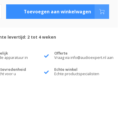
Toevoegen aan winkelwagen
te levertijd: 2 tot 4 weken
elijk
Offerte
de apparatuur in
Vraag via
info@audioexpert.nl
aan
ttevredenheid
Echte winkel
cht voor u
Echte productspecialisten