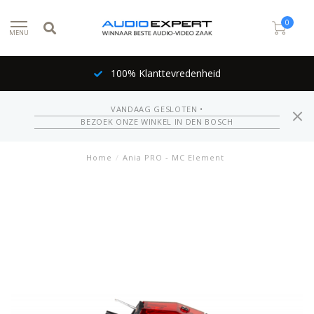
0
MENU
100% Klanttevredenheid
VANDAAG GESLOTEN •
BEZOEK ONZE WINKEL IN DEN BOSCH
Home
/
Ania PRO - MC Element