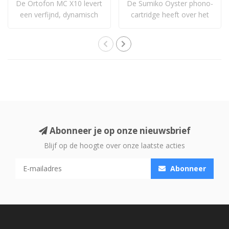
De Ortofon MC X10 levert
De Sumiko Oyster phono-
een verfijnd, dynamisch
cartridge heeft over het
en uitgebal..
algemeen een..
Abonneer je op onze nieuwsbrief
Blijf op de hoogte over onze laatste acties
Abonneer