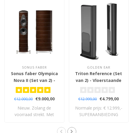
SONUS FABER
GOLDEN EAR
Sonus faber Olympica
Triton Reference (Set
Nova II (Set van 2) -
van 2) - Vloerstaande
Vloerstaande
Luidsprekers
Luidsprekers
€9.000,00
€4.799,00
€12.000,00
€12.999,00
Nieuw. Zolang de
Normale prijs: € 12.999,-
voorraad strekt. Met
SUPERAANBIEDING
volledige 5 jaar garan..