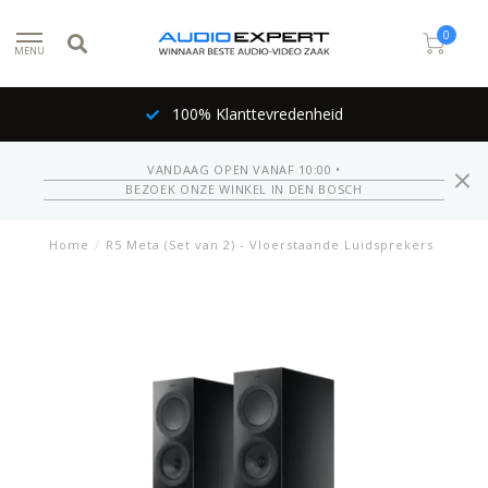
0
MENU
100% Klanttevredenheid
VANDAAG OPEN VANAF 10:00 •
BEZOEK ONZE WINKEL IN DEN BOSCH
Home
/
R5 Meta (Set van 2) - Vloerstaande Luidsprekers