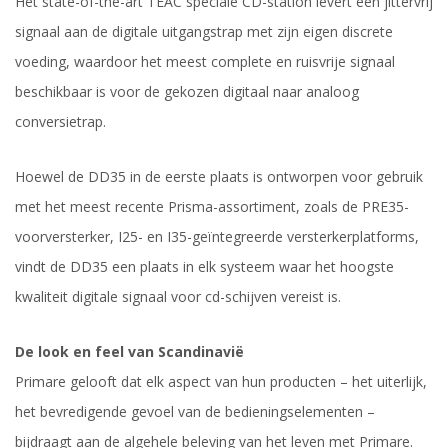
Het state-of-the-art TEAC speciale CD-station levert een jittervrij
signaal aan de digitale uitgangstrap met zijn eigen discrete
voeding, waardoor het meest complete en ruisvrije signaal
beschikbaar is voor de gekozen digitaal naar analoog
conversietrap.
Hoewel de DD35 in de eerste plaats is ontworpen voor gebruik
met het meest recente Prisma-assortiment, zoals de PRE35-
voorversterker, I25- en I35-geïntegreerde versterkerplatforms,
vindt de DD35 een plaats in elk systeem waar het hoogste
kwaliteit digitale signaal voor cd-schijven vereist is.
De look en feel van Scandinavië
Primare gelooft dat elk aspect van hun producten – het uiterlijk,
het bevredigende gevoel van de bedieningselementen –
bijdraagt aan de algehele beleving van het leven met Primare.