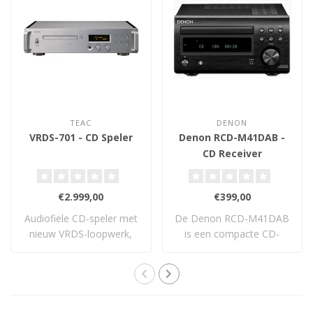
TEAC
DENON
VRDS-701 - CD Speler
Denon RCD-M41DAB -
CD Receiver
€2.999,00
€399,00
Audiofiele CD-speler met
De Denon RCD-M41DAB
nieuw VRDS-loopwerk,
is een compacte CD-
discrete TEAC ..
receiver met 30W per ..