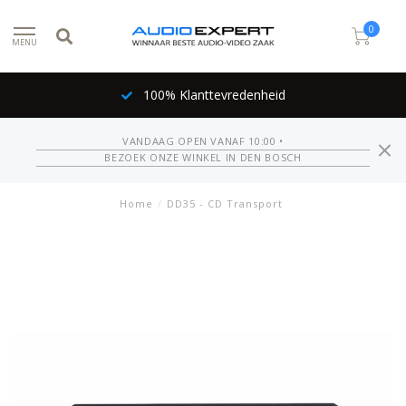
0
MENU
100% Klanttevredenheid
VANDAAG OPEN VANAF 10:00 •
BEZOEK ONZE WINKEL IN DEN BOSCH
Home
/
DD35 - CD Transport