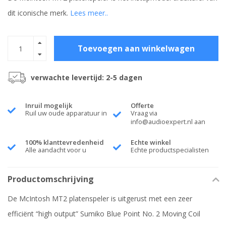
dit iconische merk.
Lees meer..
Toevoegen aan winkelwagen
verwachte levertijd: 2-5 dagen
Inruil mogelijk
Offerte
Ruil uw oude apparatuur in
Vraag via
info@audioexpert.nl
aan
100% klanttevredenheid
Echte winkel
Alle aandacht voor u
Echte productspecialisten
Productomschrijving
De McIntosh MT2 platenspeler is uitgerust met een zeer
efficiënt “high output” Sumiko Blue Point No. 2 Moving Coil