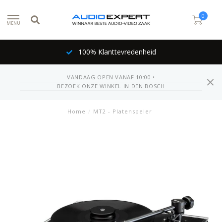
0
MENU
100% Klanttevredenheid
VANDAAG OPEN VANAF 10:00 •
BEZOEK ONZE WINKEL IN DEN BOSCH
Home
/
MT2 - Platenspeler