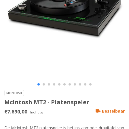
MCINTOSH
McIntosh MT2 - Platenspeler
€7.690,00
Bestelbaar
Incl. btw
De McIntosh MT2 platenspeler is het instapmodel draaitafel van