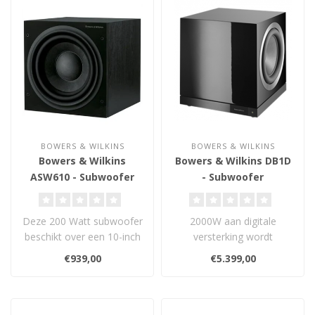
BOWERS & WILKINS
BOWERS & WILKINS
Bowers & Wilkins
Bowers & Wilkins DB1D
ASW610 - Subwoofer
- Subwoofer
Deze 200 Watt subwoofer
2000W aan digitale
beschikt over een 10-inch
versterking wordt
paper/aramid fiber conus
gecombineerd met twee
€939,00
€5.399,00
en is..
gebalanceerde Aerofoi..