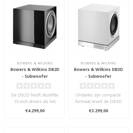
BOWERS & WILKINS
BOWERS & WILKINS
Bowers & Wilkins DB2D
Bowers & Wilkins DB3D
- Subwoofer
- Subwoofer
De DB2D heeft dezelfde
Ondanks zijn compacte
10-inch drivers als het
formaat levert de DB3D
paradepaardje, de 800 D3
een verbazingwekkend
€4.299,00
€3.299,00
luidspre..
krachtige, gec..