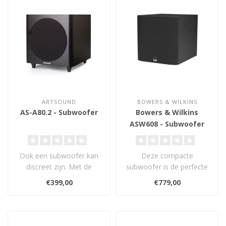
ARTSOUND
BOWERS & WILKINS
AS-A80.2 - Subwoofer
Bowers & Wilkins
ASW608 - Subwoofer
Ook een subwoofer kan
Deze compacte
discreet zijn. Met de
subwoofer is de perfecte
ASA80.2 verpakt ArtSound
partner van de 600 series,
€399,00
€779,00
een actieve..
maar ook ideaa..