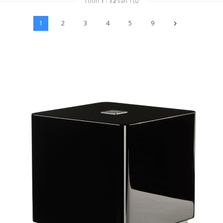
Toon
1
-
12
van 102
1
2
3
4
5
9