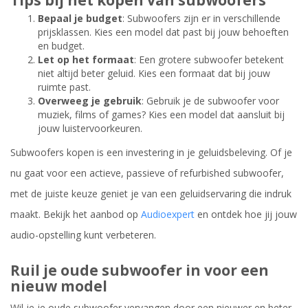
Tips bij het kopen van subwoofers
Bepaal je budget
: Subwoofers zijn er in verschillende
prijsklassen. Kies een model dat past bij jouw behoeften
en budget.
Let op het formaat
: Een grotere subwoofer betekent
niet altijd beter geluid. Kies een formaat dat bij jouw
ruimte past.
Overweeg je gebruik
: Gebruik je de subwoofer voor
muziek, films of games? Kies een model dat aansluit bij
jouw luistervoorkeuren.
Subwoofers kopen is een investering in je geluidsbeleving. Of je
nu gaat voor een actieve, passieve of refurbished subwoofer,
met de juiste keuze geniet je van een geluidservaring die indruk
maakt. Bekijk het aanbod op
Audioexpert
en ontdek hoe jij jouw
audio-opstelling kunt verbeteren.
Ruil je oude subwoofer in voor een
nieuw model
Wil je je oude subwoofer vervangen door een nieuwer en beter