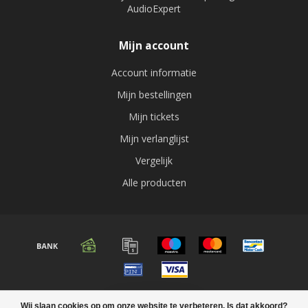
AudioExpert
Mijn account
Account informatie
Mijn bestellingen
Mijn tickets
Mijn verlanglijst
Vergelijk
Alle producten
© Copyright 2026 Audio expert
Wij slaan cookies op om onze website te verbeteren. Is dat akkoord?