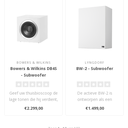
BOWERS & WILKINS
LYNGDORF
Bowers & Wilkins DB4S
BW-2 - Subwoofer
- Subwoofer
Geef uw thuisbioscoop de
De actieve BW-2 is
lage tonen die hij verdient,
ontworpen als een
met de DB4S. Deze
subwoofer met hoge
€2.299,00
€1.499,00
krachtig..
bandbreedte met als doel..