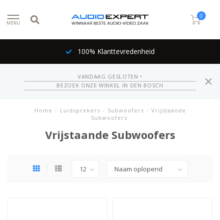
0
MENU
100% Klanttevredenheid
VANDAAG GESLOTEN •
BEZOEK ONZE WINKEL IN DEN BOSCH
Home
/
Luidsprekers
/
Subwoofers
/
Vrijstaande
Subwoofers
Vrijstaande Subwoofers