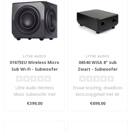
LITHE AUDIO
LITHE AUDIO
01675EU Wireless Micro
06540 WiSA 8" sub
Sub Wi-Fi - Subwoofer
Zwart - Subwoofer
Lithe Audio Wireless
Ervaar krachtig, draadloos
Music Subwoofer met
bioscoopgeluid met de
AirPlay 2 en Chromecast.
Lithe Audio WiSA Cinema
€399,00
€699,00
Compact formaa..
Subwoof..