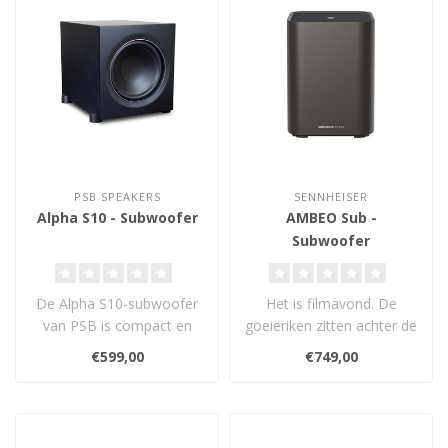
PSB SPEAKERS
SENNHEISER
Alpha S10 - Subwoofer
AMBEO Sub -
Subwoofer
De Alpha S10-subwoofer
Het is filmavond. De
van PSB is compact en
goeieriken zitten achter de
budgetvriendelijk, het is
slechteriken aan en je
€599,00
€749,00
een krach..
voelt hu..