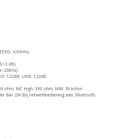
EERD: 4,0Vrms
B/-3 dB)
Hz–20kHz)
D: 122dB; LINE: 122dB
00 ohm; MC High: 390 ohm; MM: 39 kohm
der dan 2W (bij netwerkbediening aan: Bluetooth,