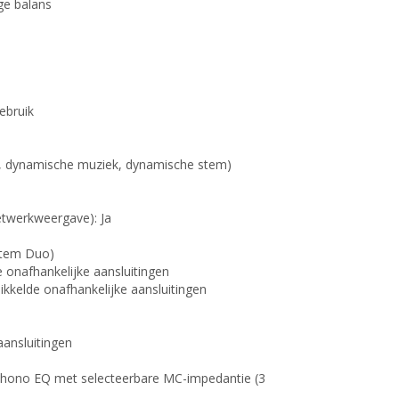
ge balans
gebruik
, dynamische muziek, dynamische stem)
twerkweergave): Ja
ystem Duo)
e onafhankelijke aansluitingen
nikkelde onafhankelijke aansluitingen
aansluitingen
hono EQ met selecteerbare MC-impedantie (3