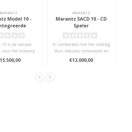
MARANTZ
MARANTZ
tz Model 10 -
Marantz SACD 10 - CD
ntegreerde
Speler
ersterker
10 is de nieuwe
In combinatie met het volledig
e voor het ontwerp
door Marantz ontworpen en
kers. Met zijn nieu..
gebouwde SACDM-3 schijf..
15.500,00
€12.000,00