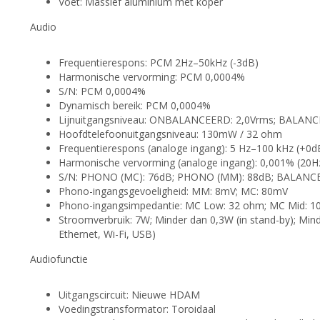
Voet: Massief aluminium met koper
Audio
Frequentierespons: PCM 2Hz–50kHz (-3dB)
Harmonische vervorming: PCM 0,0004%
S/N: PCM 0,0004%
Dynamisch bereik: PCM 0,0004%
Lijnuitgangsniveau: ONBALANCEERD: 2,0Vrms; BALANC
Hoofdtelefoonuitgangsniveau: 130mW / 32 ohm
Frequentierespons (analoge ingang): 5 Hz–100 kHz (+0d
Harmonische vervorming (analoge ingang): 0,001% (20
S/N: PHONO (MC): 76dB; PHONO (MM): 88dB; BALANCE
Phono-ingangsgevoeligheid: MM: 8mV; MC: 80mV
Phono-ingangsimpedantie: MC Low: 32 ohm; MC Mid: 1
Stroomverbruik: 7W; Minder dan 0,3W (in stand-by); Min
Ethernet, Wi-Fi, USB)
Audiofunctie
Uitgangscircuit: Nieuwe HDAM
Voedingstransformator: Toroidaal