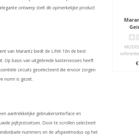
legante ontwerp stelt dit opmerkelijke product
Maran
Gei
V
MODEL 
ment van Marantz biedt de LINK 10n de best
referenti
van verster
. Op basis van uitgebreide luistersessies heeft
€
ntiële circuits geselecteerd die ervoor zorgen
e norm is gezet.
en aantrekkelijke gebruikersinterface en
uwde pijltjestoetsen. Door te scrollen selecteert
e individuele nummers en de afspeelmodus op het