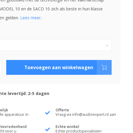
ODEL 10 en de SACD 10 zich als beste in hun klasse
en gelden.
Lees meer..
Toevoegen aan winkelwagen
te levertijd: 2-5 dagen
elijk
Offerte
de apparatuur in
Vraag via
info@audioexpert.nl
aan
ttevredenheid
Echte winkel
cht voor u
Echte productspecialisten