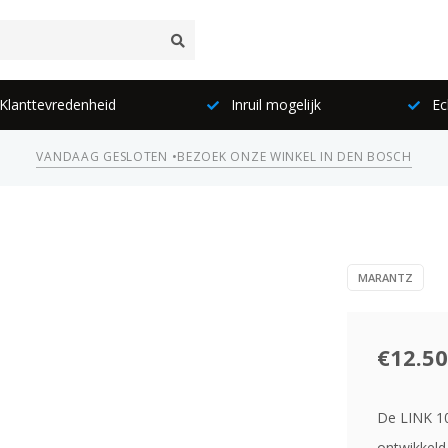
lanttevredenheid
Inruil mogelijk
Ec
VANDAAG GESLOTEN •
BEZOEK ONZE WINKEL IN DEN BOSCH
MARANTZ
€12.50
De LINK 10
ontwikkeld