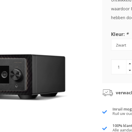
waardoor M
hebben do
Kleur:
*
verwach
Inruil mog
Ruil uw ou
100% klan
Alle aanda