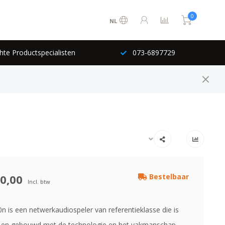
0
NL
hte Productspecialisten
073-6897729
0,00
Bestelbaar
Incl. btw
n is een netwerkaudiospeler van referentieklasse die is
 en gebouwd met de technologie en het vakmanschap