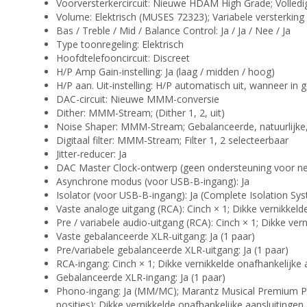
Voorversterkercircuit: Nieuwe HDAM High Grade; Volledi
Volume: Elektrisch (MUSES 72323); Variabele versterking
Bas / Treble / Mid / Balance Control: Ja / Ja / Nee / Ja
Type toonregeling: Elektrisch
Hoofdtelefooncircuit: Discreet
H/P Amp Gain-instelling: Ja (laag / midden / hoog)
H/P aan. Uit-instelling: H/P automatisch uit, wanneer in 
DAC-circuit: Nieuwe MMM-conversie
Dither: MMM-Stream; (Dither 1, 2, uit)
Noise Shaper: MMM-Stream; Gebalanceerde, natuurlijke
Digitaal filter: MMM-Stream; Filter 1, 2 selecteerbaar
Jitter-reducer: Ja
DAC Master Clock-ontwerp (geen ondersteuning voor ne
Asynchrone modus (voor USB-B-ingang): Ja
Isolator (voor USB-B-ingang): Ja (Complete Isolation S
Vaste analoge uitgang (RCA): Cinch × 1; Dikke vernikkeld
Pre / variabele audio-uitgang (RCA): Cinch × 1; Dikke ver
Vaste gebalanceerde XLR-uitgang: Ja (1 paar)
Pre/variabele gebalanceerde XLR-uitgang: Ja (1 paar)
RCA-ingang: Cinch × 1; Dikke vernikkelde onafhankelijke 
Gebalanceerde XLR-ingang: Ja (1 paar)
Phono-ingang: Ja (MM/MC); Marantz Musical Premium P
posities); Dikke vernikkelde onafhankelijke aansluitingen