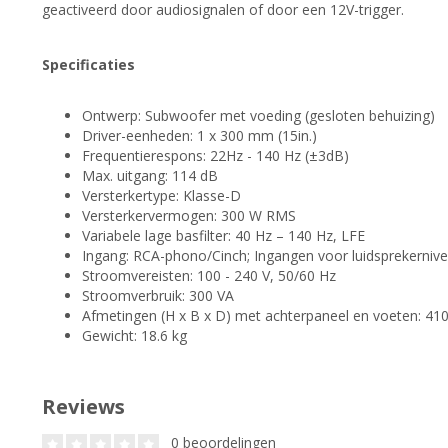
geactiveerd door audiosignalen of door een 12V-trigger.
Specificaties
Ontwerp: Subwoofer met voeding (gesloten behuizing)
Driver-eenheden: 1 x 300 mm (15in.)
Frequentierespons: 22Hz - 140 Hz (±3dB)
Max. uitgang: 114 dB
Versterkertype: Klasse-D
Versterkervermogen: 300 W RMS
Variabele lage basfilter: 40 Hz – 140 Hz, LFE
Ingang: RCA-phono/Cinch; Ingangen voor luidsprekernive
Stroomvereisten: 100 - 240 V, 50/60 Hz
Stroomverbruik: 300 VA
Afmetingen (H x B x D) met achterpaneel en voeten: 41
Gewicht: 18.6 kg
Reviews
0 beoordelingen