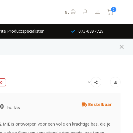
0
NL
hte Productspecialisten
073-6897729
EO
00
Bestelbaar
Incl. btw
 MIE is ontworpen voor een volle en krachtige bas, die je
muziek en films van sensationele dreunende lage tonen