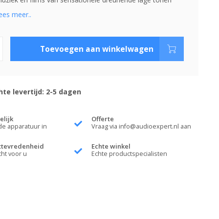
ees meer..
Toevoegen aan winkelwagen
te levertijd: 2-5 dagen
elijk
Offerte
de apparatuur in
Vraag via
info@audioexpert.nl
aan
ttevredenheid
Echte winkel
cht voor u
Echte productspecialisten