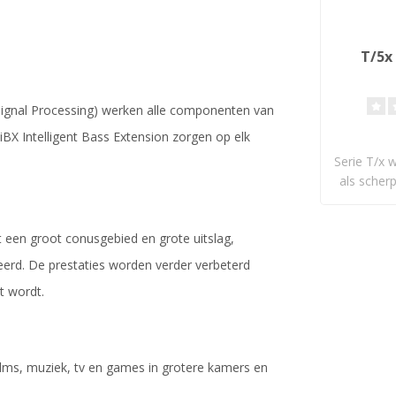
T/5x
 Signal Processing) werken alle componenten van
BX Intelligent Bass Extension zorgen op elk
Serie T/x 
als scherp
t een groot conusgebied en grote uitslag,
eerd. De prestaties worden verder verbeterd
t wordt.
ilms, muziek, tv en games in grotere kamers en