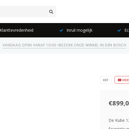
lanttevredenheid
Inruil mogelijk
Ec
VANDAAG OPEN VANAF 10:00 •
BEZOEK ONZE WINKEL IN DEN BOSCH
KEF
VID
€899,
De Kube 12
favoriete 