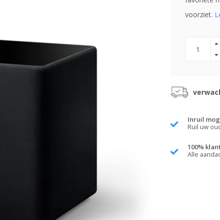
voorziet.
L
verwach
Inruil mog
Ruil uw ou
100% klan
Alle aanda