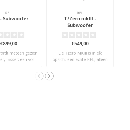
REL
REL
 - Subwoofer
T/Zero mkIII -
Subwoofer
€899,00
€549,00
wordt meteen gezien
De Tzero MKIII is in elk
Ser
er, frisser: een vol..
opzicht een echte REL, alleen
als
klein..