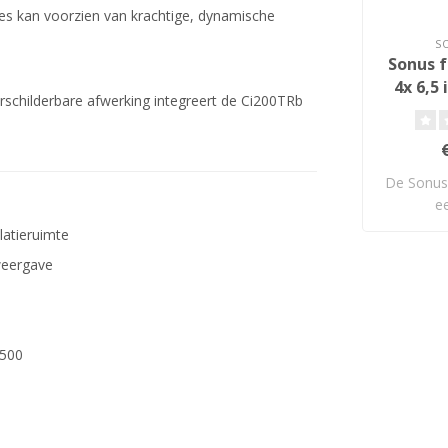
ies kan voorzien van krachtige, dynamische
S
Sonus f
4x 6,5
erschilderbare afwerking integreert de Ci200TRb
Wa
S
De Sonus 
e
wandin
latieruimte
weergave
A500