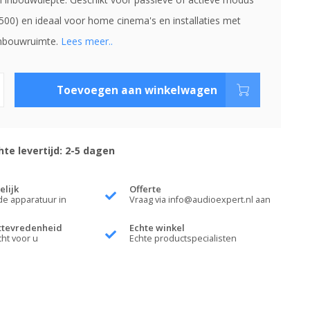
00) en ideaal voor home cinema's en installaties met
inbouwruimte.
Lees meer..
Toevoegen aan winkelwagen
te levertijd: 2-5 dagen
elijk
Offerte
de apparatuur in
Vraag via
info@audioexpert.nl
aan
ttevredenheid
Echte winkel
cht voor u
Echte productspecialisten