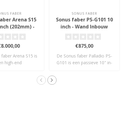
ONUS FABER
SONUS FABER
aber Arena S15
Sonus faber PS-G101 10
Bo
 inch (202mm) -
inch - Wand Inbouw
3x
nd Inbouw
Subwoofer
ubwoofer
€8.000,00
€875,00
faber Arena S15 is
De Sonus faber Palladio PS-
De 
en high-end
G101 is een passieve 10" in-
bouwsubwoofer..
wall ..