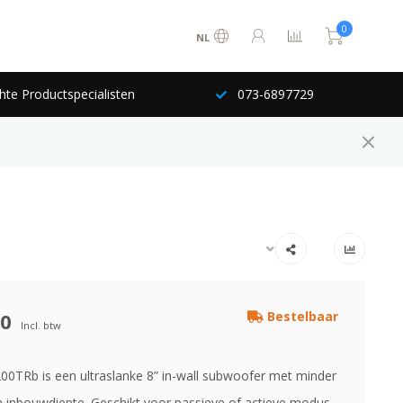
0
NL
hte Productspecialisten
073-6897729
00
Bestelbaar
Incl. btw
00TRb is een ultraslanke 8” in-wall subwoofer met minder
inbouwdiepte. Geschikt voor passieve of actieve modus