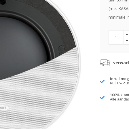
(met KASA5
minimale 
verwach
Inruil mog
Ruil uw ou
100% klan
Alle aanda