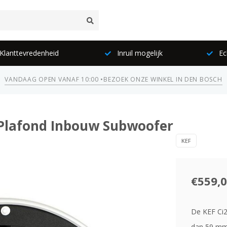
lanttevredenheid
Inruil mogelijk
Ec
VANDAAG OPEN VANAF 10:00 •
BEZOEK ONZE WINKEL IN DEN BOSCH
 Plafond Inbouw Subwoofer
KEF
€559,
De KEF Ci2
dan 59 mm 