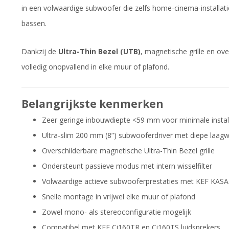
in een volwaardige subwoofer die zelfs home-cinema-installat
bassen.
Dankzij de
Ultra-Thin Bezel (UTB)
, magnetische grille en ov
volledig onopvallend in elke muur of plafond.
Belangrijkste kenmerken
Zeer geringe inbouwdiepte <59 mm voor minimale instal
Ultra-slim 200 mm (8”) subwooferdriver met diepe laag
Overschilderbare magnetische Ultra-Thin Bezel grille
Ondersteunt passieve modus met intern wisselfilter
Volwaardige actieve subwooferprestaties met KEF KAS
Snelle montage in vrijwel elke muur of plafond
Zowel mono- als stereoconfiguratie mogelijk
Compatibel met KEF Ci160TR en Ci160TS luidsprekers