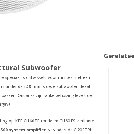
Gerelate
ectural Subwoofer
ie speciaal is ontwikkeld voor ruimtes met een
an minder dan
59 mm
is deze subwoofer ideaal
t passen. Ondanks zijn ranke behuizing levert de
rgave.
ling op KEF Ci160TR ronde en Ci160TS vierkante
500 system amplifier
, verandert de Ci200TRb