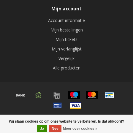
Mijn account
Account informatie
Mijn bestellingen
Mijn tickets
Mijn verlanglijst
Vergelijk
Alle producten
© Copyright 2026 Audio expert
Wij slaan cookies op om onze website te verbeteren. Is dat akkoord?
Ja
Nee
Meer over cookies »