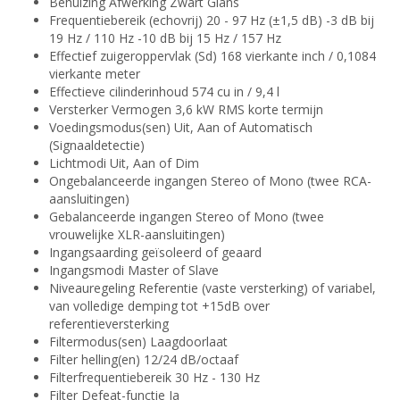
Behuizing Afwerking Zwart Glans
Frequentiebereik (echovrij) 20 - 97 Hz (±1,5 dB) -3 dB bij
19 Hz / 110 Hz -10 dB bij 15 Hz / 157 Hz
Effectief zuigeroppervlak (Sd) 168 vierkante inch / 0,1084
vierkante meter
Effectieve cilinderinhoud 574 cu in / 9,4 l
Versterker Vermogen 3,6 kW RMS korte termijn
Voedingsmodus(sen) Uit, Aan of Automatisch
(Signaaldetectie)
Lichtmodi Uit, Aan of Dim
Ongebalanceerde ingangen Stereo of Mono (twee RCA-
aansluitingen)
Gebalanceerde ingangen Stereo of Mono (twee
vrouwelijke XLR-aansluitingen)
Ingangsaarding geïsoleerd of geaard
Ingangsmodi Master of Slave
Niveauregeling Referentie (vaste versterking) of variabel,
van volledige demping tot +15dB over
referentieversterking
Filtermodus(sen) Laagdoorlaat
Filter helling(en) 12/24 dB/octaaf
Filterfrequentiebereik 30 Hz - 130 Hz
Filter Defeat-functie Ja