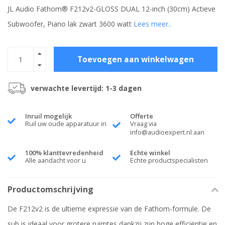
JL Audio Fathom® F212v2-GLOSS DUAL 12-inch (30cm) Actieve
Subwoofer, Piano lak zwart 3600 watt
Lees meer..
Toevoegen aan winkelwagen
verwachte levertijd: 1-3 dagen
Inruil mogelijk
Offerte
Ruil uw oude apparatuur in
Vraag via
info@audioexpert.nl
aan
100% klanttevredenheid
Echte winkel
Alle aandacht voor u
Echte productspecialisten
Productomschrijving
De F212v2 is de ultieme expressie van de Fathom-formule. De
sub is ideaal voor grotere ruimtes dankzij zijn hoge efficiëntie en