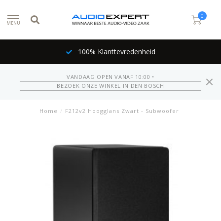
0
MENU
100% Klanttevredenheid
VANDAAG OPEN VANAF 10:00 •
BEZOEK ONZE WINKEL IN DEN BOSCH
Home
/
F212v2 Hoogglans Zwart - Subwoofer