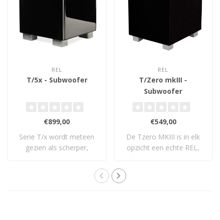
REL
REL
T/5x - Subwoofer
T/Zero mkIII -
Subwoofer
€899,00
€549,00
Serie T/x wordt meteen
De Tzero MKIII is in elk
gezien als scherper,
opzicht een echte REL,
frisser: een vol..
alleen klein..