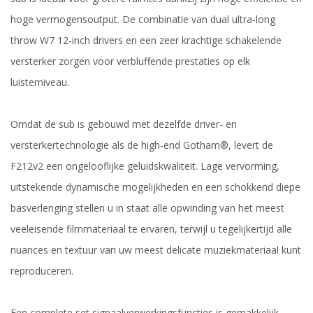
hoge vermogensoutput. De combinatie van dual ultra-long
throw W7 12-inch drivers en een zeer krachtige schakelende
versterker zorgen voor verbluffende prestaties op elk
luisterniveau.
Omdat de sub is gebouwd met dezelfde driver- en
versterkertechnologie als de high-end Gotham®, levert de
F212v2 een ongelooflijke geluidskwaliteit. Lage vervorming,
uitstekende dynamische mogelijkheden en een schokkend diepe
basverlenging stellen u in staat alle opwinding van het meest
veeleisende filmmateriaal te ervaren, terwijl u tegelijkertijd alle
nuances en textuur van uw meest delicate muziekmateriaal kunt
reproduceren.
Een complete set signaalverwerkingsfuncties is gemakkelijk