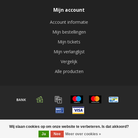
Mijn account
Account informatie
Mijn bestellingen
Mijn tickets
Mijn verlanglijst
Vergelijk
Alle producten
© Copyright 2026 Audio expert
Wij slaan cookies op om onze website te verbeteren. Is dat akkoord?
Ja
Nee
Meer over cookies »