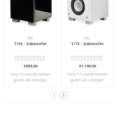
REL
REL
T/5x - Subwoofer
T/7x - Subwoofer
€899,00
€1.199,00
Serie T/x wordt meteen
Serie T/x wordt meteen
gezien als scherper,
gezien als scherper,
frisser: een vol..
frisser: een vol..