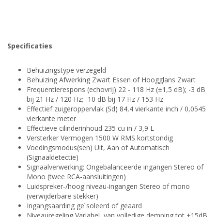
Specificaties
:
Behuizingstype verzegeld
Behuizing Afwerking Zwart Essen of Hoogglans Zwart
Frequentierespons (echovrij) 22 - 118 Hz (±1,5 dB); -3 dB
bij 21 Hz / 120 Hz; -10 dB bij 17 Hz / 153 Hz
Effectief zuigeroppervlak (Sd) 84,4 vierkante inch / 0,0545
vierkante meter
Effectieve cilinderinhoud 235 cu in / 3,9 L
Versterker Vermogen 1500 W RMS kortstondig
Voedingsmodus(sen) Uit, Aan of Automatisch
(Signaaldetectie)
Signaalverwerking: Ongebalanceerde ingangen Stereo of
Mono (twee RCA-aansluitingen)
Luidspreker-/hoog niveau-ingangen Stereo of mono
(verwijderbare stekker)
Ingangsaarding geïsoleerd of geaard
Niveauregeling Variabel, van volledige demping tot +15dB