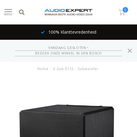
0
MENU
100% Klanttevredenheid
VANDAAG GESLOTEN •
BEZOEK ONZE WINKEL IN DEN BOSCH
Home
/
E-Sub E112 - Subwoofer