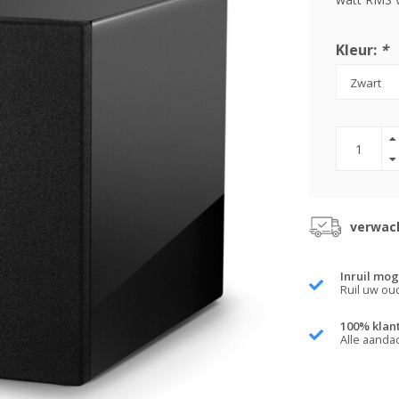
Kleur:
*
verwach
Inruil mog
Ruil uw ou
100% klan
Alle aanda