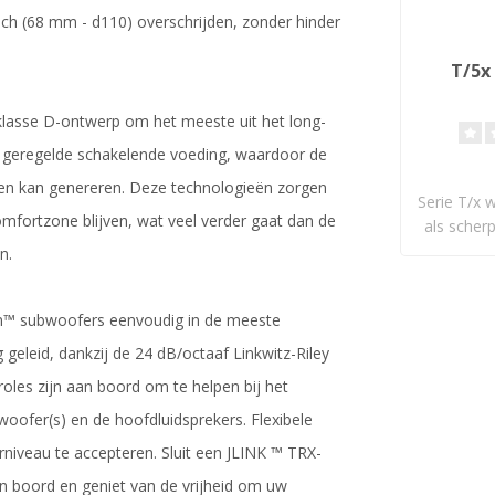
nch (68 mm - d110) overschrijden, zonder hinder
T/5x
lasse D-ontwerp om het meeste uit het long-
ak geregelde schakelende voeding, waardoor de
en kan genereren. Deze technologieën zorgen
Serie T/x 
fortzone blijven, wat veel verder gaat dan de
als scherp
n.
on™ subwoofers eenvoudig in de meeste
eleid, dankzij de 24 dB/octaaf Linkwitz-Riley
troles zijn aan boord om te helpen bij het
oofer(s) en de hoofdluidsprekers. Flexibele
erniveau te accepteren. Sluit een JLINK ™ TRX-
an boord en geniet van de vrijheid om uw