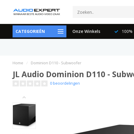
ctspecialisten
CATEGORIEËN
073-6897729
Onze Winkels
100% K
Home
/
Dominion D110 - Subwoofer
JL Audio Dominion D110 - Subw
0 beoordelingen