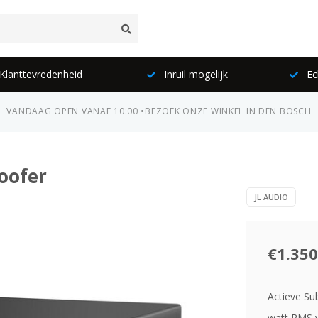
lanttevredenheid
Inruil mogelijk
Ec
VANDAAG OPEN VANAF 10:00 •
BEZOEK ONZE WINKEL IN DEN BOSCH
oofer
JL AUDIO
€1.350
Actieve Su
watt RMS v