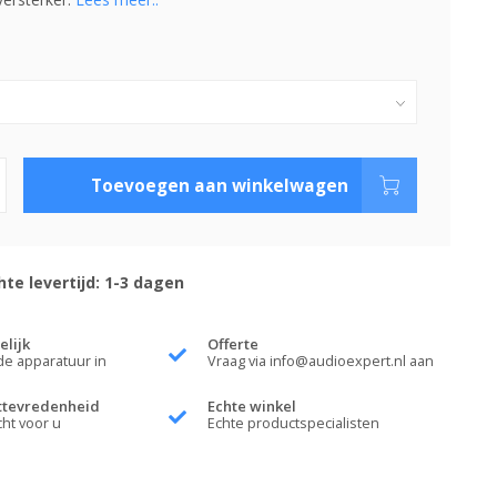
Toevoegen aan winkelwagen
te levertijd: 1-3 dagen
elijk
Offerte
de apparatuur in
Vraag via
info@audioexpert.nl
aan
ttevredenheid
Echte winkel
cht voor u
Echte productspecialisten