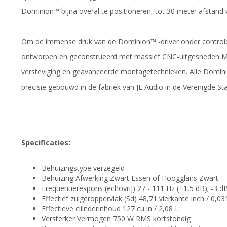
Dominion™ bijna overal te positioneren, tot 30 meter afstand 
Om de immense druk van de Dominion™ -driver onder controle 
ontworpen en geconstrueerd met massief CNC-uitgesneden MD
versteviging en geavanceerde montagetechnieken. Alle Domin
precisie gebouwd in de fabriek van JL Audio in de Verenigde Sta
Specificaties:
Behuizingstype verzegeld
Behuizing Afwerking Zwart Essen of Hoogglans Zwart
Frequentierespons (echovrij) 27 - 111 Hz (±1,5 dB); -3 dB
Effectief zuigeroppervlak (Sd) 48,71 vierkante inch / 0,0
Effectieve cilinderinhoud 127 cu in / 2,08 L
Versterker Vermogen 750 W RMS kortstondig