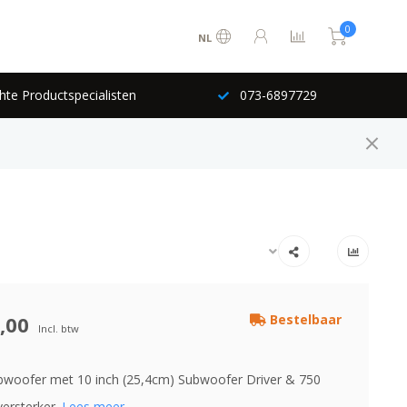
0
NL
hte Productspecialisten
073-6897729
,00
Bestelbaar
Incl. btw
bwoofer met 10 inch (25,4cm) Subwoofer Driver & 750
ersterker.
Lees meer..