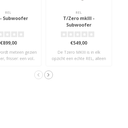
REL
REL
 - Subwoofer
T/Zero mkIII -
Subwoofer
€899,00
€549,00
wordt meteen gezien
De Tzero MKIII is in elk
Ser
er, frisser: een vol..
opzicht een echte REL, alleen
als
klein..