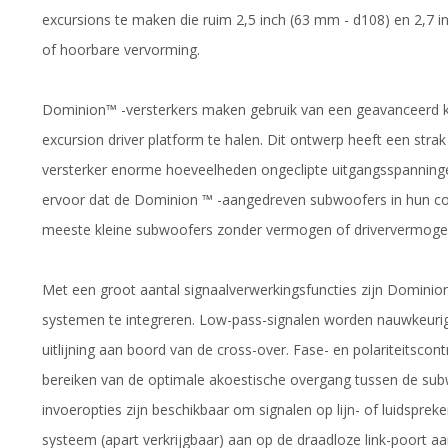
excursions te maken die ruim 2,5 inch (63 mm - d108) en 2,7 i
of hoorbare vervorming.
Dominion™ -versterkers maken gebruik van een geavanceerd k
excursion driver platform te halen. Dit ontwerp heeft een str
versterker enorme hoeveelheden ongeclipte uitgangsspanning
ervoor dat de Dominion ™ -aangedreven subwoofers in hun com
meeste kleine subwoofers zonder vermogen of driververmoge
Met een groot aantal signaalverwerkingsfuncties zijn Domini
systemen te integreren. Low-pass-signalen worden nauwkeurig g
uitlijning aan boord van de cross-over. Fase- en polariteitscon
bereiken van de optimale akoestische overgang tussen de subw
invoeropties zijn beschikbaar om signalen op lijn- of luidsprek
systeem (apart verkrijgbaar) aan op de draadloze link-poort a