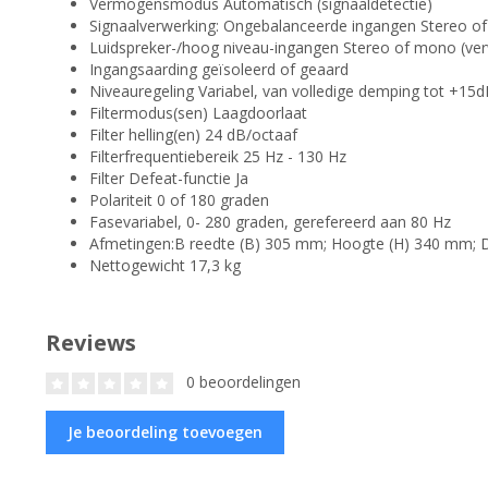
Vermogensmodus Automatisch (signaaldetectie)
Signaalverwerking: Ongebalanceerde ingangen Stereo o
Luidspreker-/hoog niveau-ingangen Stereo of mono (ver
Ingangsaarding geïsoleerd of geaard
Niveauregeling Variabel, van volledige demping tot +15d
Filtermodus(sen) Laagdoorlaat
Filter helling(en) 24 dB/octaaf
Filterfrequentiebereik 25 Hz - 130 Hz
Filter Defeat-functie Ja
Polariteit 0 of 180 graden
Fasevariabel, 0- 280 graden, gerefereerd aan 80 Hz
Afmetingen:B reedte (B) 305 mm; Hoogte (H) 340 mm; 
Nettogewicht 17,3 kg
Reviews
0 beoordelingen
Je beoordeling toevoegen