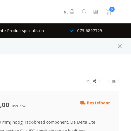
0
NL
hte Productspecialisten
073-6897729
,00
Bestelbaar
Incl. btw
9 mm) hoog, rack-breed component. De Delta Lite
er zestien C14 IEC-aansluitingen en biedt een