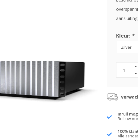
overspanni
aansluiting
Kleur:
*
verwach
Inruil mog
Ruil uw ou
100% klan
Alle aanda