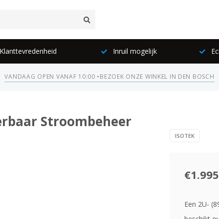
lanttevredenheid
Inruil mogelijk
Ec
VANDAAG OPEN VANAF 10:00 •
BEZOEK ONZE WINKEL IN DEN BOSCH
eerbaar Stroombeheer
ISOTEK
€1.995
Een 2U- (8
beschikt ov