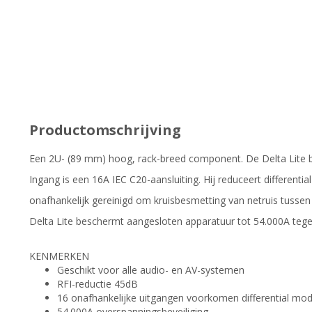
Productomschrijving
Een 2U- (89 mm) hoog, rack-breed component. De Delta Lite be
Ingang is een 16A IEC C20-aansluiting. Hij reduceert different
onafhankelijk gereinigd om kruisbesmetting van netruis tusse
Delta Lite beschermt aangesloten apparatuur tot 54.000A tege
KENMERKEN
Geschikt voor alle audio- en AV-systemen
RFI-reductie 45dB
16 onafhankelijke uitgangen voorkomen differential mo
54.000A overspanningsbeveiliging