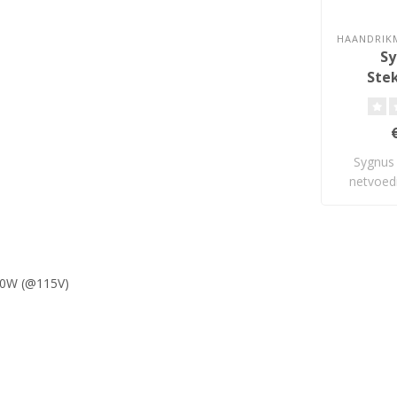
HAANDRIK
Sy
Ste
Sygnus 
netvoed
a
40W (@115V)