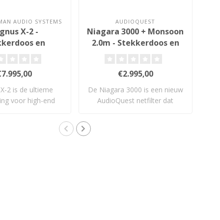
MAN AUDIO SYSTEMS
AUDIOQUEST
HA
gnus X-2 -
Niagara 3000 + Monsoon
kkerdoos en
2.0m - Stekkerdoos en
Netfilter
Netfilter
€7.995,00
€2.995,00
X-2 is de ultieme
De Niagara 3000 is een nieuw
ing voor high-end
AudioQuest netfilter dat
net
udio. Met..
ondank..