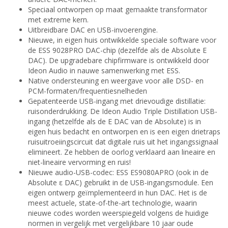
Speciaal ontworpen op maat gemaakte transformator
met extreme kern.
Uitbreidbare DAC en USB-invoerengine.
Nieuwe, in eigen huis ontwikkelde speciale software voor
de ESS 9028PRO DAC-chip (dezelfde als de Absolute E
DAC). De upgradebare chipfirmware is ontwikkeld door
Ideon Audio in nauwe samenwerking met ESS.
Native ondersteuning en weergave voor alle DSD- en
PCM-formaten/frequentiesnelheden
Gepatenteerde USB-ingang met drievoudige distillatie:
ruisonderdrukking. De Ideon Audio Triple Distillation USB-
ingang (hetzelfde als de Ε DAC van de Absolute) is in
eigen huis bedacht en ontworpen en is een eigen drietraps
ruisuitroeiingscircuit dat digitale ruis uit het ingangssignaal
elimineert. Ze hebben de oorlog verklaard aan lineaire en
niet-lineaire vervorming en ruis!
Nieuwe audio-USB-codec: ESS ES9080APRO (ook in de
Absolute ε DAC) gebruikt in de USB-ingangsmodule. Een
eigen ontwerp geïmplementeerd in hun DAC. Het is de
meest actuele, state-of-the-art technologie, waarin
nieuwe codes worden weerspiegeld volgens de huidige
normen in vergelijk met vergelijkbare 10 jaar oude