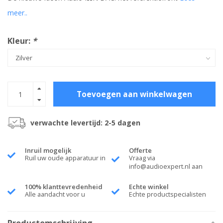
meer..
Kleur:
*
Toevoegen aan winkelwagen
verwachte levertijd: 2-5 dagen
Inruil mogelijk
Offerte
Ruil uw oude apparatuur in
Vraag via
info@audioexpert.nl
aan
100% klanttevredenheid
Echte winkel
Alle aandacht voor u
Echte productspecialisten