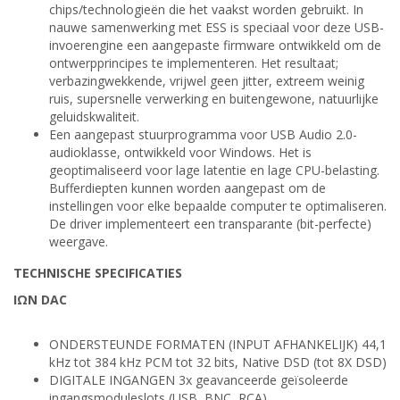
chips/technologieën die het vaakst worden gebruikt. In
nauwe samenwerking met ESS is speciaal voor deze USB-
invoerengine een aangepaste firmware ontwikkeld om de
ontwerpprincipes te implementeren. Het resultaat;
verbazingwekkende, vrijwel geen jitter, extreem weinig
ruis, supersnelle verwerking en buitengewone, natuurlijke
geluidskwaliteit.
Een aangepast stuurprogramma voor USB Audio 2.0-
audioklasse, ontwikkeld voor Windows. Het is
geoptimaliseerd voor lage latentie en lage CPU-belasting.
Bufferdiepten kunnen worden aangepast om de
instellingen voor elke bepaalde computer te optimaliseren.
De driver implementeert een transparante (bit-perfecte)
weergave.
TECHNISCHE SPECIFICATIES
IΩN DAC
ONDERSTEUNDE FORMATEN (INPUT AFHANKELIJK) 44,1
kHz tot 384 kHz PCM tot 32 bits, Native DSD (tot 8X DSD)
DIGITALE INGANGEN 3x geavanceerde geïsoleerde
ingangsmoduleslots (USB, BNC, RCA)