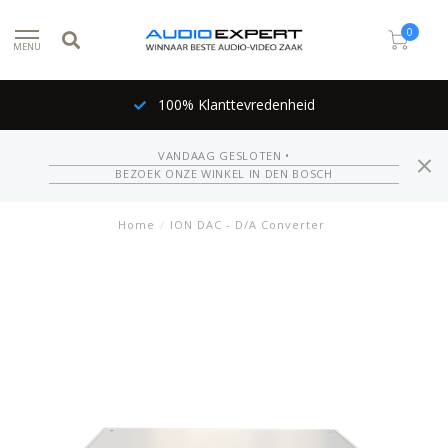
0
MENU
100% Klanttevredenheid
VANDAAG GESLOTEN •
BEZOEK ONZE WINKEL IN DEN BOSCH
Home
/
ION DAC - D/A Converter