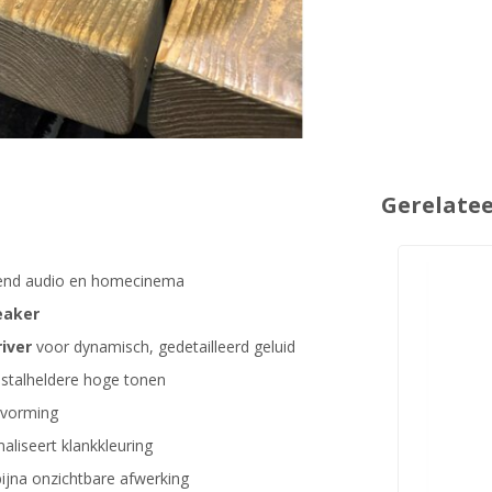
Gerelate
end audio en homecinema
eaker
iver
voor dynamisch, gedetailleerd geluid
istalheldere hoge tonen
dvorming
liseert klankkleuring
ijna onzichtbare afwerking