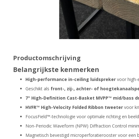
Productomschrijving
Belangrijkste kenmerken
High-performance in-ceiling luidspreker
voor high-
Geschikt als
front-, zij-, achter- of hoogtekanaalsp
7" High-Definition Cast-Basket MVPP™ mid/bass dr
HVFR™ High-Velocity Folded Ribbon tweeter
voor kr
FocusField™-technologie voor optimale richting en beel
Non-Periodic Waveform (NPW) Diffraction Control minima
Magnetisch bevestigd microperforatierooster voor een b