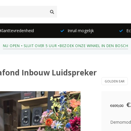
lanttevredenheid
Inruil mogelijk
Ec
NU OPEN • SLUIT OVER 5 UUR •
BEZOEK ONZE WINKEL IN DEN BOSCH
lafond Inbouw Luidspreker
GOLDEN EAR
€
€699,00
Demomodel.