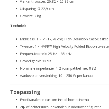
Vierkant rooster: 26,82 × 26,82 cm
Uitsparing: Ø 22,9 cm
Gewicht: 2 kg
Techniek
Mid/Bass: 1 × 7” (17,78 cm) High-Definition Cast-Baske
Tweeter: 1 × HVFR™ High-Velocity Folded Ribbon tweete
Frequentiebereik: 25 Hz – 35 kHz
Gevoeligheid: 90 dB
Nominale impedantie: 4 Ω (compatibel met 8 Ω)
Aanbevolen versterking: 10 – 250 W per kanaal
Toepassing
Frontkanalen in custom install homecinema
Zij- of achtersurroundkanalen in inbouwconfiguratie