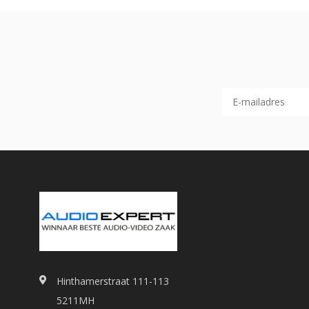
Hinthamerstraat 111-113
5211MH