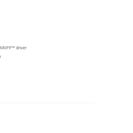
t MVPP™ driver
r