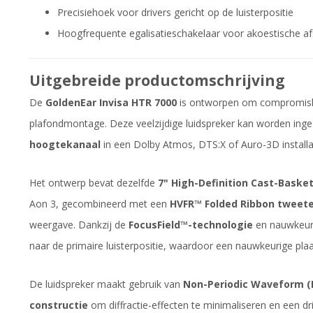
Precisiehoek voor drivers gericht op de luisterpositie
Hoogfrequente egalisatieschakelaar voor akoestische 
Uitgebreide productomschrijving
De
GoldenEar Invisa HTR 7000
is ontworpen om compromisloz
plafondmontage. Deze veelzijdige luidspreker kan worden inge
hoogtekanaal
in een Dolby Atmos, DTS:X of Auro-3D installa
Het ontwerp bevat dezelfde
7" High-Definition Cast-Baske
Aon 3, gecombineerd met een
HVFR™ Folded Ribbon tweet
weergave. Dankzij de
FocusField™-technologie
en nauwkeuri
naar de primaire luisterpositie, waardoor een nauwkeurige plaa
De luidspreker maakt gebruik van
Non-Periodic Waveform (N
constructie
om diffractie-effecten te minimaliseren en een dri