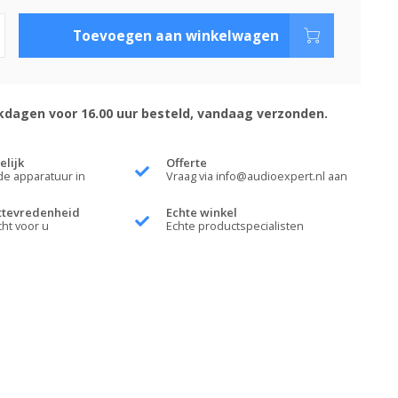
Toevoegen aan winkelwagen
dagen voor 16.00 uur besteld, vandaag verzonden.
elijk
Offerte
de apparatuur in
Vraag via
info@audioexpert.nl
aan
ttevredenheid
Echte winkel
cht voor u
Echte productspecialisten