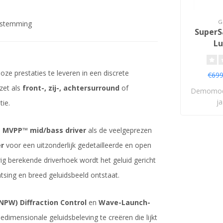
G
afstemming
SuperS
Lu
e prestaties te leveren in een discrete
€699
zet als
front-, zij-, achtersurround
of
Demomode
ja
tie.
t MVPP™ mid/bass driver
als de veelgeprezen
er
voor een uitzonderlijk gedetailleerde en open
g berekende driverhoek wordt het geluid gericht
tsing en breed geluidsbeeld ontstaat.
PW) Diffraction Control
en
Wave-Launch-
edimensionale geluidsbeleving te creëren die lijkt