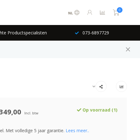
0
NL
hte Productspecialisten
073-6897729
349,00
Op voorraad (1)
Incl. btw
 Met volledige 5 jaar garantie.
Lees meer..