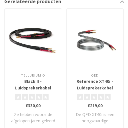
Gerelateerde producten
TELLURIUM Q
QED
Black II -
Reference XT40i -
Luidsprekerkabel
Luidsprekerkabel
€330,00
€219,00
Ze hebben vooral de
De QED XT40i is een
afgelopen jaren geleerd
hoogwaardige
en ontwikkeld en..
luidsprekerkabel met X-