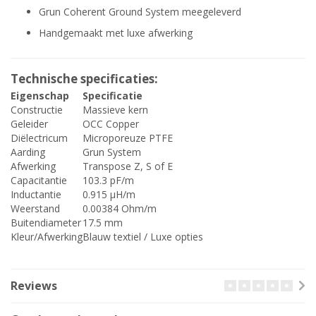
Grun Coherent Ground System meegeleverd
Handgemaakt met luxe afwerking
Technische specificaties:
Eigenschap
Specificatie
Constructie
Massieve kern
Geleider
OCC Copper
Diëlectricum
Microporeuze PTFE
Aarding
Grun System
Afwerking
Transpose Z, S of E
Capacitantie
103.3 pF/m
Inductantie
0.915 µH/m
Weerstand
0.00384 Ohm/m
Buitendiameter
17.5 mm
Kleur/Afwerking
Blauw textiel / Luxe opties
Reviews