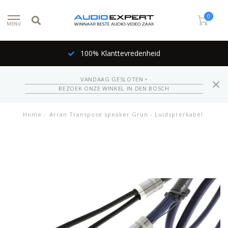
0
MENU
100% Klanttevredenheid
VANDAAG GESLOTEN •
BEZOEK ONZE WINKEL IN DEN BOSCH
Home
/
Arran Transpose speaker Grun - Luidsprerkabel