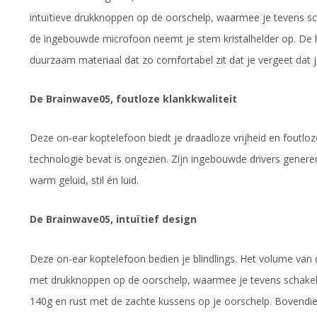
intuïtieve drukknoppen op de oorschelp, waarmee je tevens sc
de ingebouwde microfoon neemt je stem kristalhelder op. De
duurzaam materiaal dat zo comfortabel zit dat je vergeet dat 
De Brainwave05, foutloze klankkwaliteit
Deze on-ear koptelefoon biedt je draadloze vrijheid en foutloz
technologie bevat is ongezien. Zijn ingebouwde drivers generer
warm geluid, stil én luid.
De Brainwave05, intuïtief design
Deze on-ear koptelefoon bedien je blindlings. Het volume van 
met drukknoppen op de oorschelp, waarmee je tevens schakelt
140g en rust met de zachte kussens op je oorschelp. Bovendien