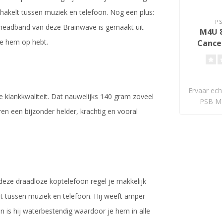
hakelt tussen muziek en telefoon. Nog een plus:
P
 headband van deze Brainwave is gemaakt uit
M4U 8
je hem op hebt.
Cancel
Hoo
Ervaar ech
e klankkwaliteit. Dat nauwelijks 140 gram zoveel
PSB M4
en een bijzonder helder, krachtig en vooral
deze draadloze koptelefoon regel je makkelijk
 tussen muziek en telefoon. Hij weeft amper
 is hij waterbestendig waardoor je hem in alle