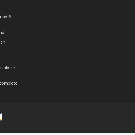
ound &
and
van
ankelijk
 complete