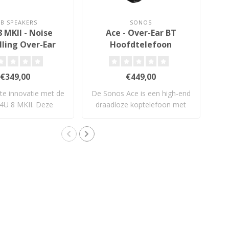
SB SPEAKERS
SONOS
 MKII - Noise
Ace - Over-Ear BT
Bo
ling Over-Ear
Hoofdtelefoon
Mc
fdtelefoon
E
€349,00
€449,00
te innovatie met de
De Sonos Ace is een high-end
D
U 8 MKII. Deze
draadloze koptelefoon met
draadloze..
ruimt..