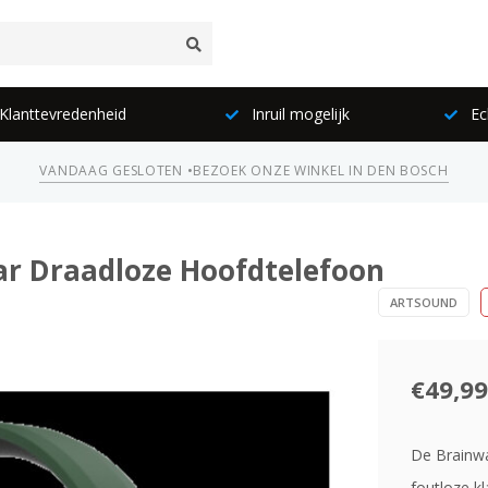
lanttevredenheid
Inruil mogelijk
Ec
VANDAAG GESLOTEN •
BEZOEK ONZE WINKEL IN DEN BOSCH
r Draadloze Hoofdtelefoon
ARTSOUND
€49,99
De Brainwa
foutloze k