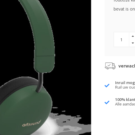
bevat is o
verwach
Inruil mog
Ruil uw ou
100% klan
Alle aanda