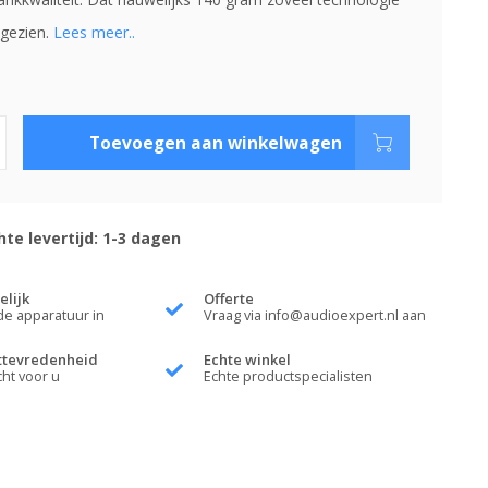
ngezien.
Lees meer..
Toevoegen aan winkelwagen
te levertijd: 1-3 dagen
elijk
Offerte
de apparatuur in
Vraag via
info@audioexpert.nl
aan
ttevredenheid
Echte winkel
cht voor u
Echte productspecialisten