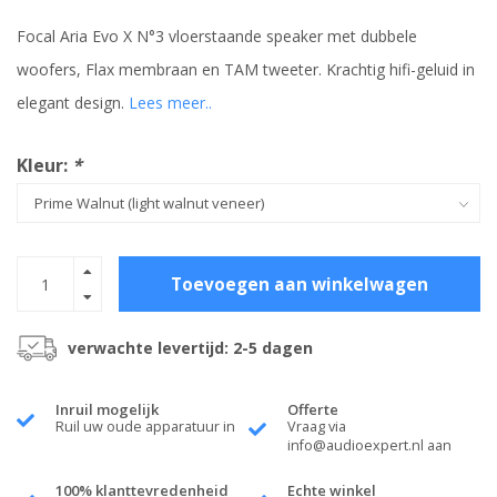
Focal Aria Evo X N°3 vloerstaande speaker met dubbele
woofers, Flax membraan en TAM tweeter. Krachtig hifi-geluid in
elegant design.
Lees meer..
Kleur:
*
Toevoegen aan winkelwagen
verwachte levertijd: 2-5 dagen
Inruil mogelijk
Offerte
Ruil uw oude apparatuur in
Vraag via
info@audioexpert.nl
aan
100% klanttevredenheid
Echte winkel