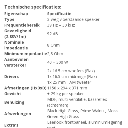
Technische specificaties:
Eigenschap
Specificatie
Type
3-weg vloerstaande speaker
Frequentiebereik
39 Hz – 30 kHz
Gevoeligheid
92 dB
(2.83V/1m)
Nominale
8 Ohm
impedantie
Minimumimpedantie
2,8 Ohm
Aanbevolen
40 – 300 W
versterker
2x 16.5 cm woofers (Flax)
Drivers
1x 16.5 cm midrange (Flax)
1x 25 mm TAM tweeter
Afmetingen (HxBxD)
1150 x 294 x 371 mm
Gewicht
± 29 kg per speaker
MDF, multi-ventilatie, bassreflex
Behuizing
(achteraan)
Black High Gloss, Prime Walnut, Moss
Afwerkingen
Green High Gloss
Leerlook frontpaneel, aluminiumlegering
Extra's
voet