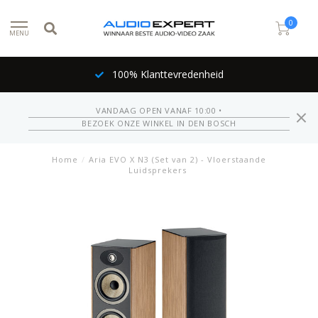
0
MENU
100% Klanttevredenheid
VANDAAG OPEN VANAF 10:00 •
BEZOEK ONZE WINKEL IN DEN BOSCH
Home
/
Aria EVO X N3 (Set van 2) - Vloerstaande
Luidsprekers