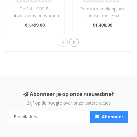
De Sub 1000 F-
Premium boekenplank
subwoofer is ontworpen
speaker met Flax
voor
membraan, TAM tweeter
€1.499,00
€1.498,00
thuisbioscoopgebruik
en elegant design. Na..
volgens de puurst..
Abonneer je op onze nieuwsbrief
Blijf op de hoogte over onze laatste acties
Abonneer