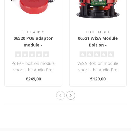
LITHE AUDIO
LITHE AUDIO
06520 POE adaptor
06521 WiSA Module
module -
Bolt on -
Uitbreidingsmodule
Uitbreidingsmodule
PoE++ bolt-on module
WiSA Bolt-on module
voor Lithe Audio Pro
voor Lithe Audio Pro
Series
Series
€249,00
€129,00
plafondluidsprekers.
plafondluidsprekers.
Levert tot..
Voeg draadl..