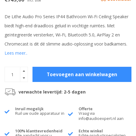
Incl. btw
De Lithe Audio Pro Series IP44 Bathroom Wi-Fi Ceiling Speaker
biedt high-end draadloos geluid in vochtige ruimtes. Met
geïntegreerde versterker, Wi-Fi, Bluetooth 5.0, AirPlay 2 en
Chromecast is dit dé slimme audio-oplossing voor badkamers.
Lees meer..
Toevoegen aan winkelwagen
verwachte levertijd: 2-5 dagen
Inruil mogelijk
Offerte
Ruil uw oude apparatuur in
Vraag via
info@audioexpert.nl
aan
100% klanttevredenheid
Echte winkel
Alle aandacht voor u
Echte productspecialisten