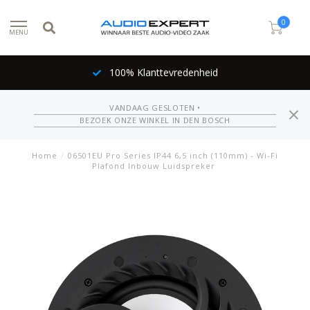
0
MENU
100% Klanttevredenheid
VANDAAG GESLOTEN •
BEZOEK ONZE WINKEL IN DEN BOSCH
Home
/
06501EU Pro Series IP44 6,5 inch (110mm) - Wi-Fi
Plafond Inbouw Luidspreker