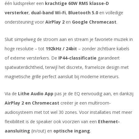
één luidspreker een
krachtige 60W RMS klasse-D
versterker
,
dual-band Wi-Fi
,
Bluetooth 5.0
en volledige
ondersteuning voor
AirPlay 2
en
Google Chromecast
.
Sluit simpelweg de stroom aan en stream je favoriete muziek in
hoge resolutie – tot
192kHz / 24bit
– zonder zichtbare kabels
of externe versterkers. De
IP44-classificatie
garandeert
spatwaterdichtheid, terwijl het discrete, frameloze design met
magnetische grille perfect aansluit bij moderne interieurs.
Via de
Lithe Audio App
pas je de EQ eenvoudig aan, en dankzij
AirPlay 2 en Chromecast
creëer je een multiroom-
audiosysteem met tot wel 30 zones. Voor installaties met meer
flexibiliteit is de speaker ook voorzien van een
Ethernet-
aansluiting
(in/out) en
optische ingang
.