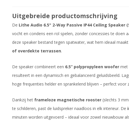
Uitgebreide productomschrijving
De
Lithe Audio 6.5" 2-Way Passive IP44 Ceiling Speaker (
vocht en condens een rol spelen, zonder concessies te doen aa
deze speaker bestand tegen spatwater, wat hem ideaal maak
of overdekte terrassen
.
De speaker combineert een
6.5” polypropyleen woofer
met
resulteert in een dynamisch en gebalanceerd geluidsbeeld. Lage
hoge frequenties helder en sprankelend blijven – perfect voor 
Dankzij het
frameloze magnetische rooster
(slechts 3 mm 
te schilderen, past de luidspreker naadloos in elk interieur. De
minuten worden uitgevoerd – ideaal voor zowel nieuwbouw als