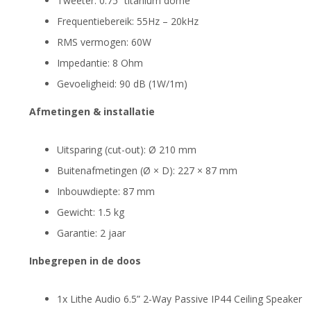
Tweeter: 0.75” titanium dome
Frequentiebereik: 55Hz – 20kHz
RMS vermogen: 60W
Impedantie: 8 Ohm
Gevoeligheid: 90 dB (1W/1m)
Afmetingen & installatie
Uitsparing (cut-out): Ø 210 mm
Buitenafmetingen (Ø × D): 227 × 87 mm
Inbouwdiepte: 87 mm
Gewicht: 1.5 kg
Garantie: 2 jaar
Inbegrepen in de doos
1x Lithe Audio 6.5” 2-Way Passive IP44 Ceiling Speaker