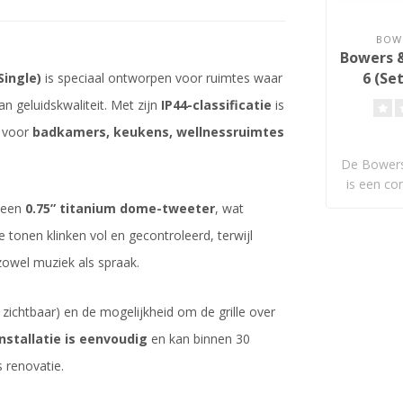
BOWE
Bowers &
6 (Set
Single)
is speciaal ontworpen voor ruimtes waar
(88mm) 
n geluidskwaliteit. Met zijn
IP44-classificatie
is
Inbou
t voor
badkamers, keukens, wellnessruimtes
De Bowers
is een c
 een
0.75” titanium dome-tweeter
, wat
 tonen klinken vol en gecontroleerd, terwijl
zowel muziek als spraak.
zichtbaar) en de mogelijkheid om de grille over
installatie is eenvoudig
en kan binnen 30
 renovatie.