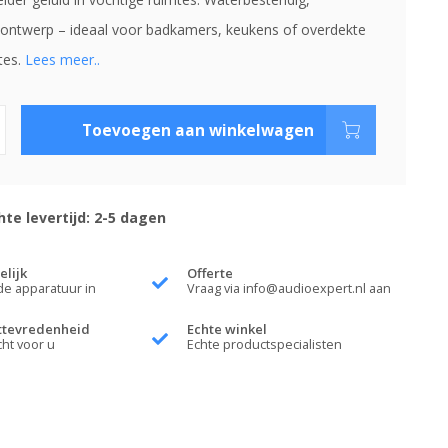
ontwerp – ideaal voor badkamers, keukens of overdekte
tes.
Lees meer..
Toevoegen aan winkelwagen
te levertijd: 2-5 dagen
elijk
Offerte
de apparatuur in
Vraag via
info@audioexpert.nl
aan
ttevredenheid
Echte winkel
cht voor u
Echte productspecialisten