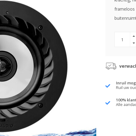
frameloos 
buitenruim
verwach
Inruil mog
Ruil uw ou
100% klan
Alle aanda