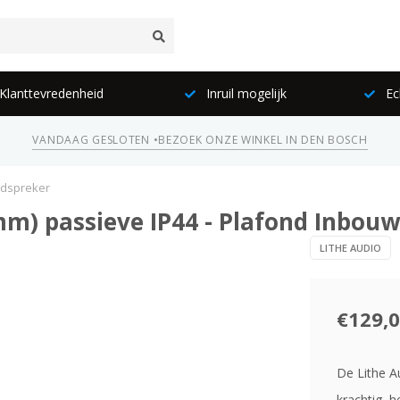
lanttevredenheid
Inruil mogelijk
Ec
VANDAAG GESLOTEN •
BEZOEK ONZE WINKEL IN DEN BOSCH
uidspreker
 mm) passieve IP44 - Plafond Inbou
LITHE AUDIO
€129,
De Lithe A
krachtig, h