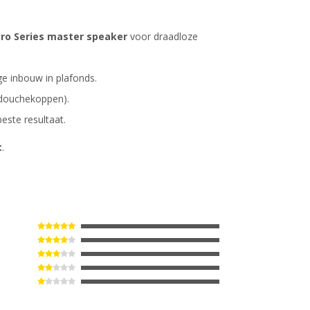
 Pro Series master speaker
voor draadloze
ge inbouw in plafonds.
s douchekoppen).
este resultaat.
t
.