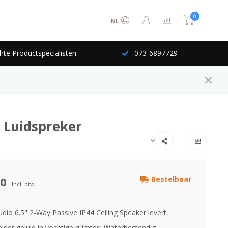
0
NL
hte Productspecialisten
073-6897729
w Luidspreker
00
Bestelbaar
Incl. btw
udio 6.5" 2-Way Passive IP44 Ceiling Speaker levert
elder geluid in vochtige ruimtes. Waterbestendig,