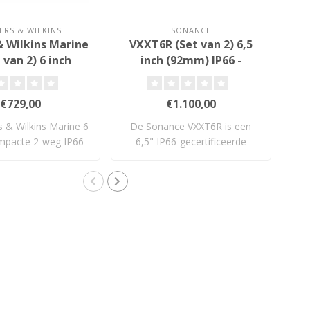
RS & WILKINS
SONANCE
 Wilkins Marine
VXXT6R (Set van 2) 6,5
0
 van 2) 6 inch
inch (92mm) IP66 -
Pas
IP66 - Plafond
Plafond Inbouw
w Luidspreker
Luidsprekers
€729,00
€1.100,00
 & Wilkins Marine 6
De Sonance VXXT6R is een
D
ompacte 2-weg IP66
6,5" IP66-gecertificeerde
in-c..
inbouwspe..