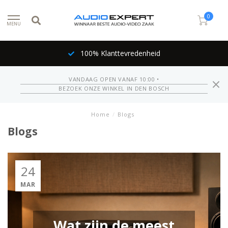
0
MENU
100% Klanttevredenheid
VANDAAG OPEN VANAF 10:00 •
BEZOEK ONZE WINKEL IN DEN BOSCH
Home
/
Blogs
Blogs
24
MAR
Wat zijn de meest