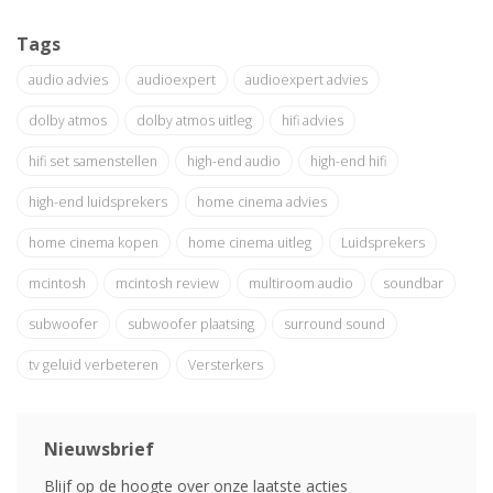
Tags
audio advies
audioexpert
audioexpert advies
dolby atmos
dolby atmos uitleg
hifi advies
hifi set samenstellen
high-end audio
high-end hifi
high-end luidsprekers
home cinema advies
home cinema kopen
home cinema uitleg
Luidsprekers
mcintosh
mcintosh review
multiroom audio
soundbar
subwoofer
subwoofer plaatsing
surround sound
tv geluid verbeteren
Versterkers
Nieuwsbrief
Blijf op de hoogte over onze laatste acties