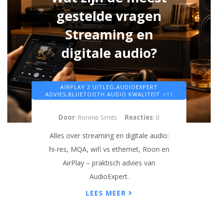
gestelde vragen
Streaming en
digitale audio?
AIRPLAY 2 UITLEG,
AUDIOEXPERT
ADVIES,
BLUETOOTH AUDIO KWALITEIT
+11
Door
: Ronnie Smits
Reacties
: 0
Alles over streaming en digitale audio:
hi-res, MQA, wifi vs ethernet, Roon en
AirPlay – praktisch advies van
AudioExpert.
LEES MEER