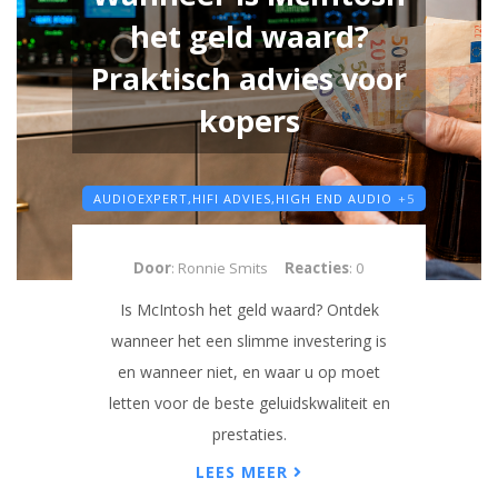
het geld waard?
Praktisch advies voor
kopers
AUDIOEXPERT,
HIFI ADVIES,
HIGH END AUDIO
+5
Door
: Ronnie Smits
Reacties
: 0
Is McIntosh het geld waard? Ontdek
wanneer het een slimme investering is
en wanneer niet, en waar u op moet
letten voor de beste geluidskwaliteit en
prestaties.
LEES MEER