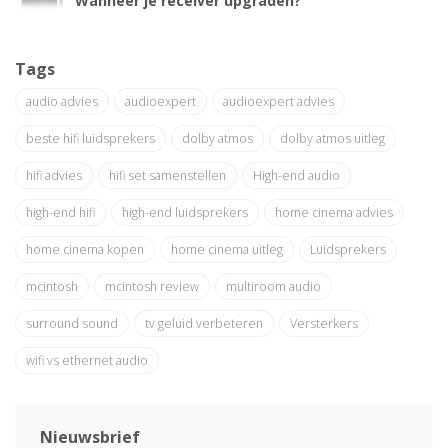
Wanneer je receiver upgraden?
Tags
audio advies
audioexpert
audioexpert advies
beste hifi luidsprekers
dolby atmos
dolby atmos uitleg
hifi advies
hifi set samenstellen
High-end audio
high-end hifi
high-end luidsprekers
home cinema advies
home cinema kopen
home cinema uitleg
Luidsprekers
mcintosh
mcintosh review
multiroom audio
surround sound
tv geluid verbeteren
Versterkers
wifi vs ethernet audio
Nieuwsbrief