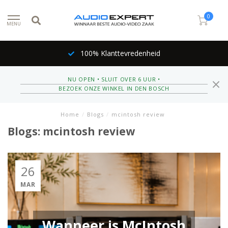
0
MENU
100% Klanttevredenheid
NU OPEN • SLUIT OVER 6 UUR •
BEZOEK ONZE WINKEL IN DEN BOSCH
Home
/
Blogs
/
mcintosh review
Blogs: mcintosh review
26
MAR
Wanneer is McIntosh