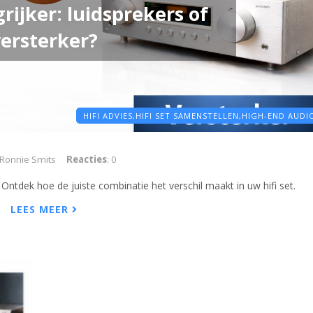
rijker: luidsprekers of
ersterker?
HIFI ADVIES,
HIFI SET SAMENSTELLEN,
HIGH-END AUDI
 Ronnie Smits
Reacties
: 0
? Ontdek hoe de juiste combinatie het verschil maakt in uw hifi set.
LEES MEER