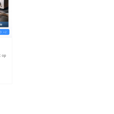
O
+2
t op