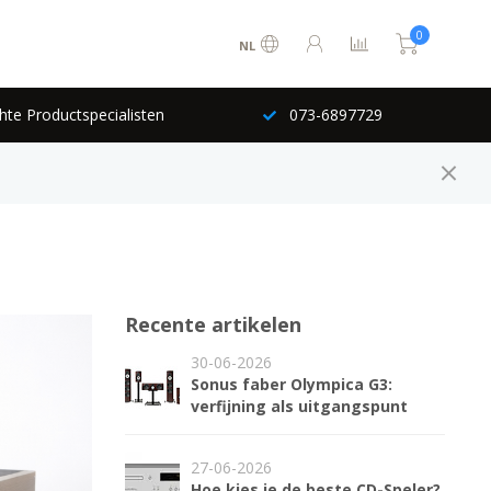
0
NL
hte Productspecialisten
073-6897729
Recente artikelen
30-06-2026
Sonus faber Olympica G3:
verfijning als uitgangspunt
27-06-2026
Hoe kies je de beste CD-Speler?