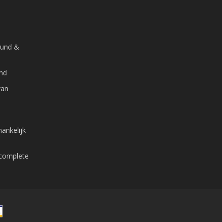
ound &
and
van
ankelijk
 complete