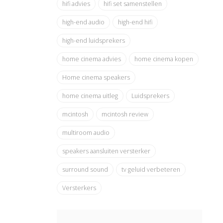
hifi advies
hifi set samenstellen
high-end audio
high-end hifi
high-end luidsprekers
home cinema advies
home cinema kopen
Home cinema speakers
home cinema uitleg
Luidsprekers
mcintosh
mcintosh review
multiroom audio
speakers aansluiten versterker
surround sound
tv geluid verbeteren
Versterkers