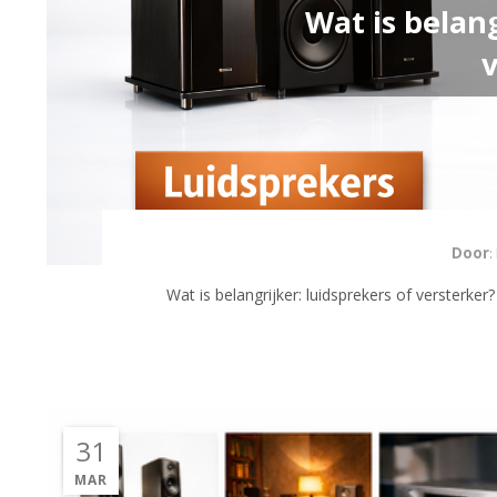
Wat is belang
v
Door
:
Wat is belangrijker: luidsprekers of versterker
31
MAR