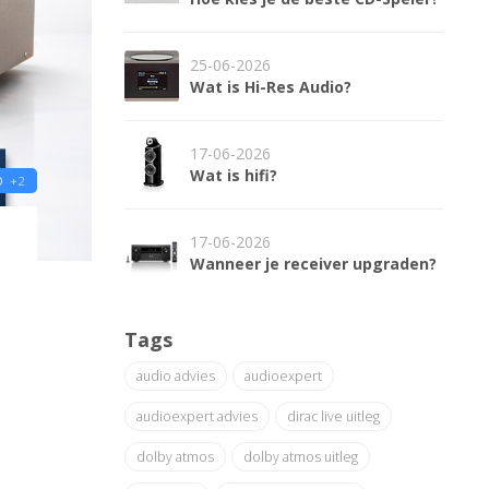
25-06-2026
Wat is Hi-Res Audio?
17-06-2026
Wat is hifi?
O
+2
17-06-2026
Wanneer je receiver upgraden?
Tags
audio advies
audioexpert
audioexpert advies
dirac live uitleg
dolby atmos
dolby atmos uitleg