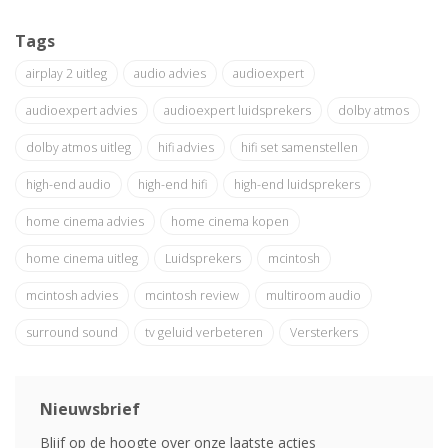
Tags
airplay 2 uitleg
audio advies
audioexpert
audioexpert advies
audioexpert luidsprekers
dolby atmos
dolby atmos uitleg
hifi advies
hifi set samenstellen
high-end audio
high-end hifi
high-end luidsprekers
home cinema advies
home cinema kopen
home cinema uitleg
Luidsprekers
mcintosh
mcintosh advies
mcintosh review
multiroom audio
surround sound
tv geluid verbeteren
Versterkers
Nieuwsbrief
Blijf op de hoogte over onze laatste acties