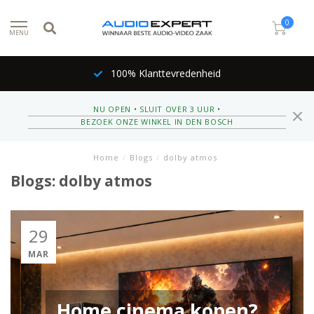
0
MENU
100% Klanttevredenheid
NU OPEN • SLUIT OVER 3 UUR •
BEZOEK ONZE WINKEL IN DEN BOSCH
Home
/
Blogs
/
dolby atmos
Blogs: dolby atmos
29
MAR
Home cinema kopen?