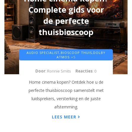
Complete gids voor
de perfecte
thuisbioscoop
AUDIO SPECIALIST,
BIOSCOOP THUIS,
DOLBY
ATMOS
+5
Door
: Ronnie Smits
Reacties
: 0
Home cinema kopen? Ontdek hoe u de
perfecte thuisbioscoop samenstelt met
luidsprekers, versterking en de juiste
afstemming.
LEES MEER