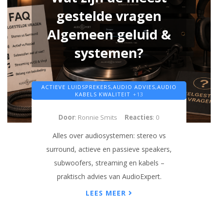
gestelde vragen
Algemeen geluid &
systemen?
ACTIEVE LUIDSPREKERS,
AUDIO ADVIES,
AUDIO
KABELS KWALITEIT
+13
Door
: Ronnie Smits
Reacties
: 0
Alles over audiosystemen: stereo vs
surround, actieve en passieve speakers,
subwoofers, streaming en kabels –
praktisch advies van AudioExpert.
LEES MEER