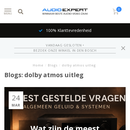
0
MENU
100% Klanttevredenheid
VANDAAG GESLOTEN •
BEZOEK ONZE WINKEL IN DEN BOSCH
Home
/
Blogs
/
dolby atmos uitleg
Blogs: dolby atmos uitleg
24
MAR
Wat zijn de meest