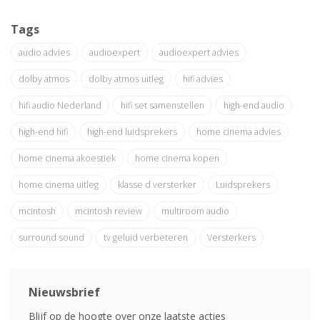
Tags
audio advies
audioexpert
audioexpert advies
dolby atmos
dolby atmos uitleg
hifi advies
hifi audio Nederland
hifi set samenstellen
high-end audio
high-end hifi
high-end luidsprekers
home cinema advies
home cinema akoestiek
home cinema kopen
home cinema uitleg
klasse d versterker
Luidsprekers
mcintosh
mcintosh review
multiroom audio
surround sound
tv geluid verbeteren
Versterkers
Nieuwsbrief
Blijf op de hoogte over onze laatste acties