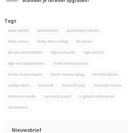
Wanneer je receiver upgraden?
Tags
audio advies
audioexpert
audioexpert advies
dolby atmos
dolby atmos uitleg
hifi advies
hifi set samenstellen
high-end audio
high-end hifi
high-end luidsprekers
home cinema advies
home cinema kopen
home cinema uitleg
interlink kabels
Luidsprekers
mcintosh
mcintosh prijs
mcintosh review
multiroom audio
surround sound
tv geluid verbeteren
Versterkers
Nieuwsbrief