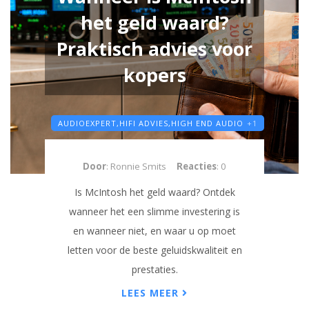
het geld waard?
Praktisch advies voor
kopers
AUDIOEXPERT,
HIFI ADVIES,
HIGH END AUDIO
+1
Door
: Ronnie Smits
Reacties
: 0
Is McIntosh het geld waard? Ontdek
wanneer het een slimme investering is
en wanneer niet, en waar u op moet
letten voor de beste geluidskwaliteit en
prestaties.
LEES MEER