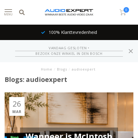
0
MENU
100% Klanttevredenheid
VANDAAG GESLOTEN •
BEZOEK ONZE WINKEL IN DEN BOSCH
Home
/
Blogs
/
audioexpert
Blogs: audioexpert
26
MAR
Wanneer is McIntosh