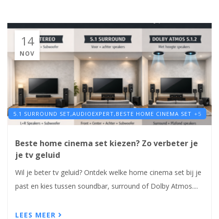
14
NOV
5.1 SURROUND SET,
AUDIOEXPERT,
BESTE HOME CINEMA SET
+5
Beste home cinema set kiezen? Zo verbeter je
je tv geluid
Wil je beter tv geluid? Ontdek welke home cinema set bij je
past en kies tussen soundbar, surround of Dolby Atmos....
LEES MEER