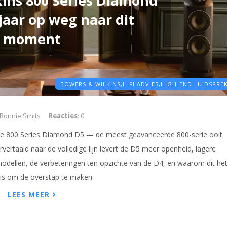
ins 800 Series Diamond
 jaar op weg naar dit
moment
BOWERS & WILKINS,
HIFI ADVIES,
HIGH-END LUIDSPRE
 Ronnie Smits
Reacties
: 0
 de 800 Series Diamond D5 — de meest geavanceerde 800-serie ooit
ertaald naar de volledige lijn levert de D5 meer openheid, lagere
odellen, de verbeteringen ten opzichte van de D4, en waarom dit he
s om de overstap te maken.
LEES MEER