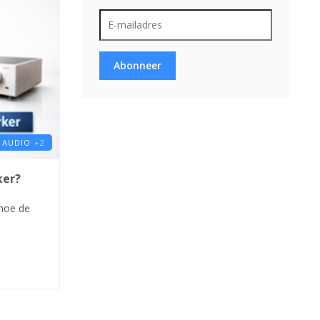
Abonneer
 AUDIO
+2
ker?
 hoe de