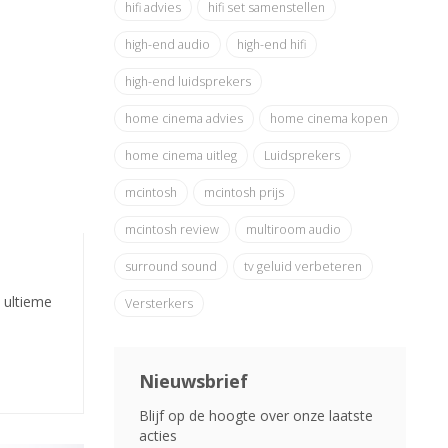
hifi advies
hifi set samenstellen
high-end audio
high-end hifi
high-end luidsprekers
home cinema advies
home cinema kopen
home cinema uitleg
Luidsprekers
mcintosh
mcintosh prijs
mcintosh review
multiroom audio
surround sound
tv geluid verbeteren
 ultieme
Versterkers
Nieuwsbrief
Blijf op de hoogte over onze laatste
acties