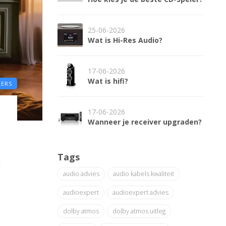
25-06-2026
Wat is Hi-Res Audio?
17-06-2026
Wat is hifi?
KERS
17-06-2026
Wanneer je receiver upgraden?
Tags
t
audio advies
audio kabels kwaliteit
audioexpert
audioexpert advies
dolby atmos
dolby atmos uitleg