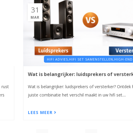
31
MAR
HIFI ADVIES,
HIFI SET SAMENSTELLEN,
HIGH-END
Wat is belangrijker: luidsprekers of verster
 rust
Wat is belangrijker: luidsprekers of versterker? Ontdek
ers
juiste combinatie het verschil maakt in uw hifi set....
LEES MEER