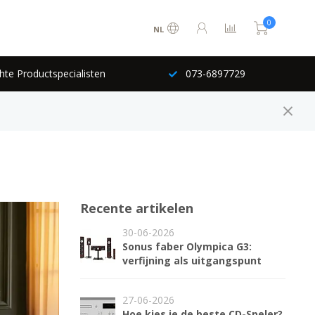
0
NL
hte Productspecialisten
073-6897729
Recente artikelen
30-06-2026
Sonus faber Olympica G3:
verfijning als uitgangspunt
27-06-2026
Hoe kies je de beste CD-Speler?